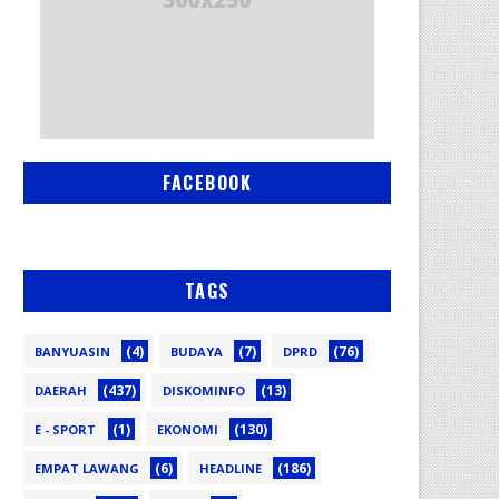
FACEBOOK
TAGS
(4)
(7)
(76)
BANYUASIN
BUDAYA
DPRD
(437)
(13)
DAERAH
DISKOMINFO
(1)
(130)
E - SPORT
EKONOMI
(6)
(186)
EMPAT LAWANG
HEADLINE