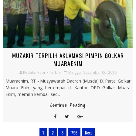
MUZAKIR TERPILIH AKLAMASI PIMPIN GOLKAR
MUARAENIM
Redaksi Rubrik Terkini
Minggu, November 06, 2016
Muaraenim, RT - Musyawarah Daerah (Musda) IX Partai Golkar
Muara Enim yang bertempat di Kantor DPD Golkar Muara
Enim, memilih kembali sec...
Continue Reading
1
2
3
796
Next