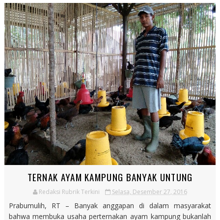
TERNAK AYAM KAMPUNG BANYAK UNTUNG
Redaksi Rubrik Terkini
Selasa, Desember 27, 2016
Prabumulih, RT – Banyak anggapan di dalam masyarakat
bahwa membuka usaha perternakan ayam kampung bukanlah