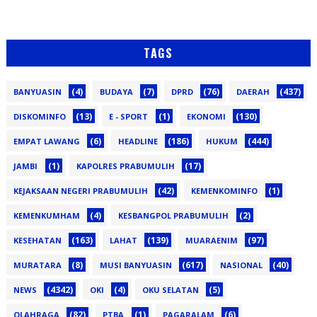
TAGS
(4)
(7)
(76)
(437)
BANYUASIN
BUDAYA
DPRD
DAERAH
(13)
(1)
(130)
DISKOMINFO
E - SPORT
EKONOMI
(6)
(186)
(444)
EMPAT LAWANG
HEADLINE
HUKUM
(1)
(17)
JAMBI
KAPOLRES PRABUMULIH
(42)
(1)
KEJAKSAAN NEGERI PRABUMULIH
KEMENKOMINFO
(4)
(2)
KEMENKUMHAM
KESBANGPOL PRABUMULIH
(163)
(139)
(97)
KESEHATAN
LAHAT
MUARAENIM
(8)
(617)
(40)
MURATARA
MUSI BANYUASIN
NASIONAL
(4342)
(4)
(5)
NEWS
OKI
OKU SELATAN
(82)
(1)
(6)
OLAHRAGA
PTBA
PAGARALAM