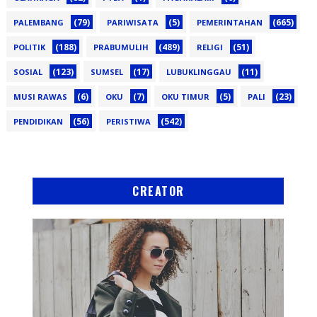
(79)
(5)
(665)
PALEMBANG
PARIWISATA
PEMERINTAHAN
(188)
(489)
(51)
POLITIK
PRABUMULIH
RELIGI
(123)
(17)
(11)
SOSIAL
SUMSEL
LUBUKLINGGAU
(6)
(7)
(5)
(23)
MUSI RAWAS
OKU
OKU TIMUR
PALI
(56)
(542)
PENDIDIKAN
PERISTIWA
CREATOR