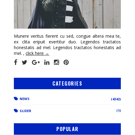
Munere veritus fierent cu sed, congue altera mea te,
ex clita eripuit evertitur duo. Legendos tractatos
honestatis ad mel. Legendos tractatos honestatis ad
mel. ,
click here →
CATEGORIES
NEWS
(4342)
(1)
SLIDER
POPULAR