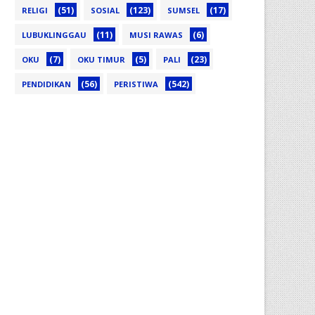
(51)
(123)
(17)
RELIGI
SOSIAL
SUMSEL
(11)
(6)
LUBUKLINGGAU
MUSI RAWAS
(7)
(5)
(23)
OKU
OKU TIMUR
PALI
(56)
(542)
PENDIDIKAN
PERISTIWA