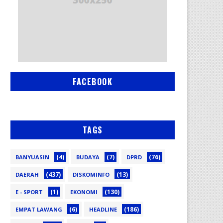
FACEBOOK
TAGS
(4)
(7)
(76)
BANYUASIN
BUDAYA
DPRD
(437)
(13)
DAERAH
DISKOMINFO
(1)
(130)
E - SPORT
EKONOMI
(6)
(186)
EMPAT LAWANG
HEADLINE