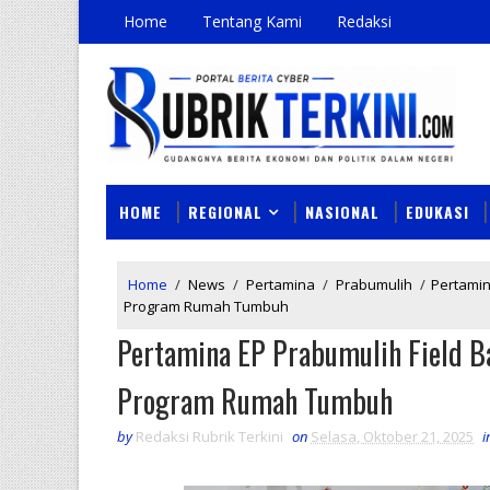
Home
Tentang Kami
Redaksi
HOME
REGIONAL
NASIONAL
EDUKASI
Home
/
News
/
Pertamina
/
Prabumulih
/
Pertamin
Program Rumah Tumbuh
Pertamina EP Prabumulih Field 
Program Rumah Tumbuh
by
Redaksi Rubrik Terkini
on
Selasa, Oktober 21, 2025
i