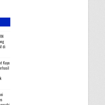
UIN
ong
M di
ot Kayu
erhasil
k
ni
es
ugerahi