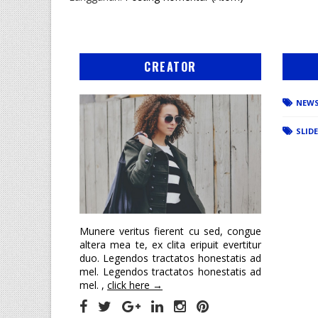
CREATOR
NEW
SLID
Munere veritus fierent cu sed, congue
altera mea te, ex clita eripuit evertitur
duo. Legendos tractatos honestatis ad
mel. Legendos tractatos honestatis ad
mel. ,
click here →