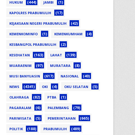
(444)
(1)
HUKUM
JAMBI
(17)
KAPOLRES PRABUMULIH
(42)
KEJAKSAAN NEGERI PRABUMULIH
(1)
(4)
KEMENKOMINFO
KEMENKUMHAM
(2)
KESBANGPOL PRABUMULIH
(163)
(139)
KESEHATAN
LAHAT
(97)
(8)
MUARAENIM
MURATARA
(617)
(40)
MUSI BANYUASIN
NASIONAL
(4341)
(4)
(5)
NEWS
OKI
OKU SELATAN
(82)
(1)
OLAHRAGA
PTBA
(6)
(79)
PAGARALAM
PALEMBANG
(5)
(665)
PARIWISATA
PEMERINTAHAN
(188)
(489)
POLITIK
PRABUMULIH