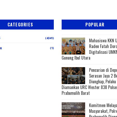
CATEGORIES
POPULAR
S
(4341)
Mahasiswa KKN 
Raden Fatah Dor
(1)
ER
Digitalisasi UMK
Gunung Ibul Utara
Pencurian di Dep
Serasan Jaya 2 B
Diungkap, Pelaku
Diamankan URC Wester 838 Polse
Prabumulih Barat
Komitmen Melaya
Masyarakat, Polr
Prabumulih Dian