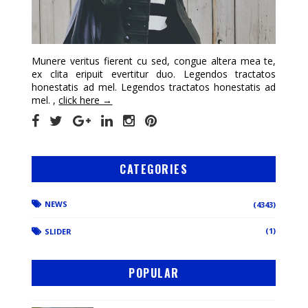
Munere veritus fierent cu sed, congue altera mea te,
ex clita eripuit evertitur duo. Legendos tractatos
honestatis ad mel. Legendos tractatos honestatis ad
mel. ,
click here →
CATEGORIES
NEWS
(4343)
(1)
SLIDER
POPULAR