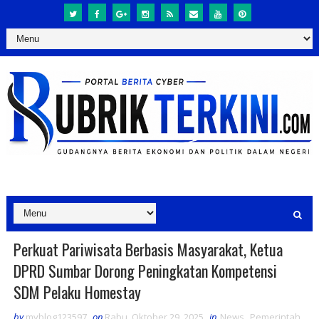
Perkuat Pariwisata Berbasis Masyarakat, Ketua
DPRD Sumbar Dorong Peningkatan Kompetensi
SDM Pelaku Homestay
by
myblog123597
on
Rabu, Oktober 29, 2025
in
News
,
Pemerintah
,