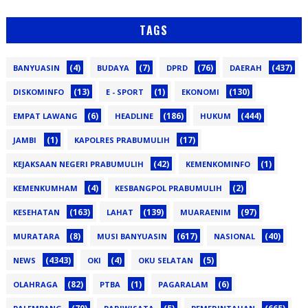
TAGS
(4)
(7)
(76)
(437)
BANYUASIN
BUDAYA
DPRD
DAERAH
(13)
(1)
(130)
DISKOMINFO
E - SPORT
EKONOMI
(6)
(186)
(444)
EMPAT LAWANG
HEADLINE
HUKUM
(1)
(17)
JAMBI
KAPOLRES PRABUMULIH
(42)
(1)
KEJAKSAAN NEGERI PRABUMULIH
KEMENKOMINFO
(4)
(2)
KEMENKUMHAM
KESBANGPOL PRABUMULIH
(163)
(139)
(97)
KESEHATAN
LAHAT
MUARAENIM
(8)
(617)
(40)
MURATARA
MUSI BANYUASIN
NASIONAL
(4343)
(4)
(5)
NEWS
OKI
OKU SELATAN
(82)
(1)
(6)
OLAHRAGA
PTBA
PAGARALAM