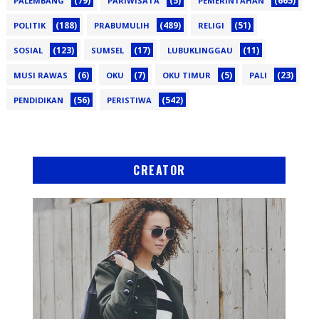
(79)
(5)
(665)
PALEMBANG
PARIWISATA
PEMERINTAHAN
(188)
(489)
(51)
POLITIK
PRABUMULIH
RELIGI
(123)
(17)
(11)
SOSIAL
SUMSEL
LUBUKLINGGAU
(6)
(7)
(5)
(23)
MUSI RAWAS
OKU
OKU TIMUR
PALI
(56)
(542)
PENDIDIKAN
PERISTIWA
CREATOR