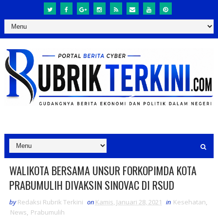
WALIKOTA BERSAMA UNSUR FORKOPIMDA KOTA
PRABUMULIH DIVAKSIN SINOVAC DI RSUD
by
Redaksi Rubrik Terkini
on
Kamis, Januari 28, 2021
in
Kesehatan
,
News
,
Prabumulih