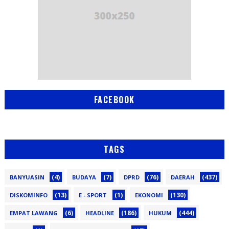
FACEBOOK
TAGS
(4)
(7)
(76)
(437)
BANYUASIN
BUDAYA
DPRD
DAERAH
(13)
(1)
(130)
DISKOMINFO
E - SPORT
EKONOMI
(6)
(186)
(444)
EMPAT LAWANG
HEADLINE
HUKUM