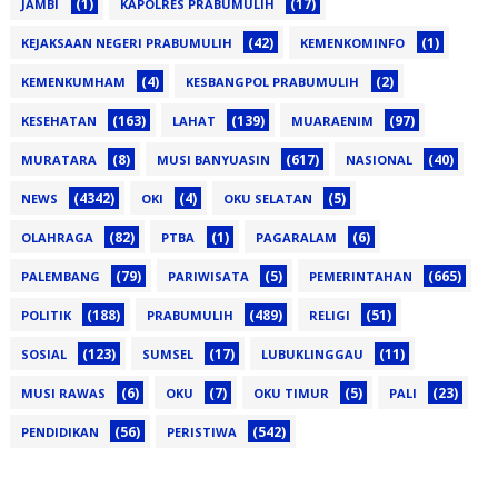
(1)
(17)
JAMBI
KAPOLRES PRABUMULIH
(42)
(1)
KEJAKSAAN NEGERI PRABUMULIH
KEMENKOMINFO
(4)
(2)
KEMENKUMHAM
KESBANGPOL PRABUMULIH
(163)
(139)
(97)
KESEHATAN
LAHAT
MUARAENIM
(8)
(617)
(40)
MURATARA
MUSI BANYUASIN
NASIONAL
(4342)
(4)
(5)
NEWS
OKI
OKU SELATAN
(82)
(1)
(6)
OLAHRAGA
PTBA
PAGARALAM
(79)
(5)
(665)
PALEMBANG
PARIWISATA
PEMERINTAHAN
(188)
(489)
(51)
POLITIK
PRABUMULIH
RELIGI
(123)
(17)
(11)
SOSIAL
SUMSEL
LUBUKLINGGAU
(6)
(7)
(5)
(23)
MUSI RAWAS
OKU
OKU TIMUR
PALI
(56)
(542)
PENDIDIKAN
PERISTIWA