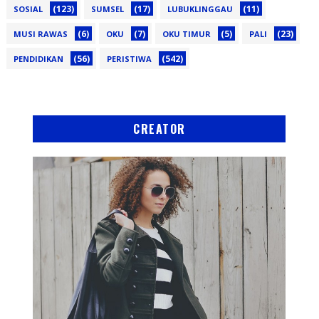
(123)
(17)
(11)
SOSIAL
SUMSEL
LUBUKLINGGAU
(6)
(7)
(5)
(23)
MUSI RAWAS
OKU
OKU TIMUR
PALI
(56)
(542)
PENDIDIKAN
PERISTIWA
CREATOR