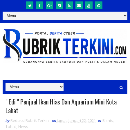
" Edi " Penjual Ikan Hias Dan Aquarium Mini Kota
Lahat
by
Redaksi Rubrik Terkini
on
Jumat, Januari 22, 2021
in
Bisnis
,
Lahat
,
News