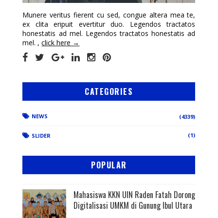
Munere veritus fierent cu sed, congue altera mea te,
ex clita eripuit evertitur duo. Legendos tractatos
honestatis ad mel. Legendos tractatos honestatis ad
mel. ,
click here →
CATEGORIES
NEWS
(4339)
(1)
SLIDER
POPULAR
Mahasiswa KKN UIN Raden Fatah Dorong
Digitalisasi UMKM di Gunung Ibul Utara