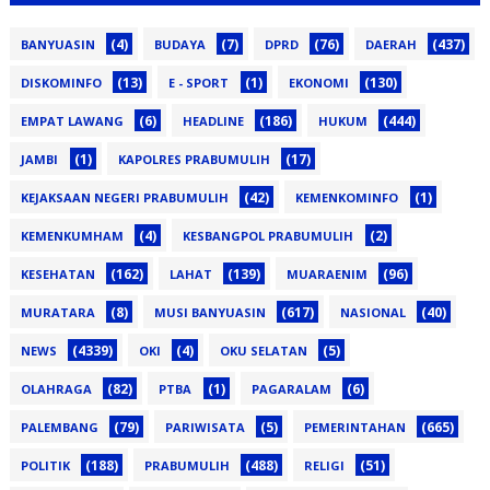
(4)
(7)
(76)
(437)
BANYUASIN
BUDAYA
DPRD
DAERAH
(13)
(1)
(130)
DISKOMINFO
E - SPORT
EKONOMI
(6)
(186)
(444)
EMPAT LAWANG
HEADLINE
HUKUM
(1)
(17)
JAMBI
KAPOLRES PRABUMULIH
(42)
(1)
KEJAKSAAN NEGERI PRABUMULIH
KEMENKOMINFO
(4)
(2)
KEMENKUMHAM
KESBANGPOL PRABUMULIH
(162)
(139)
(96)
KESEHATAN
LAHAT
MUARAENIM
(8)
(617)
(40)
MURATARA
MUSI BANYUASIN
NASIONAL
(4339)
(4)
(5)
NEWS
OKI
OKU SELATAN
(82)
(1)
(6)
OLAHRAGA
PTBA
PAGARALAM
(79)
(5)
(665)
PALEMBANG
PARIWISATA
PEMERINTAHAN
(188)
(488)
(51)
POLITIK
PRABUMULIH
RELIGI