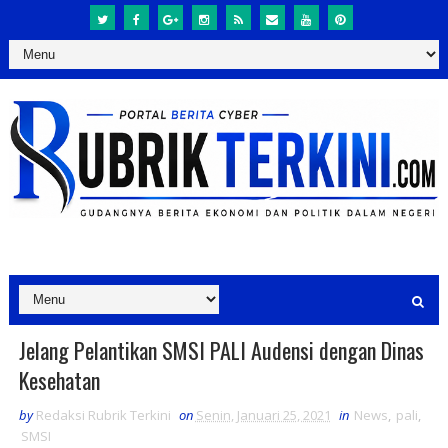
Jelang Pelantikan SMSI PALI Audensi dengan Dinas
Kesehatan
by
Redaksi Rubrik Terkini
on
Senin, Januari 25, 2021
in
News
,
pali
,
SMSI