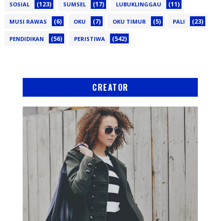
(123)
(17)
(11)
SOSIAL
SUMSEL
LUBUKLINGGAU
(6)
(7)
(5)
(23)
MUSI RAWAS
OKU
OKU TIMUR
PALI
(56)
(542)
PENDIDIKAN
PERISTIWA
CREATOR