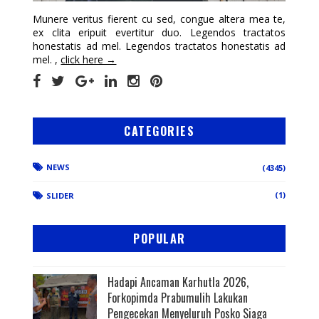
Munere veritus fierent cu sed, congue altera mea te,
ex clita eripuit evertitur duo. Legendos tractatos
honestatis ad mel. Legendos tractatos honestatis ad
mel. ,
click here →
CATEGORIES
NEWS
(4345)
(1)
SLIDER
POPULAR
Hadapi Ancaman Karhutla 2026,
Forkopimda Prabumulih Lakukan
Pengecekan Menyeluruh Posko Siaga