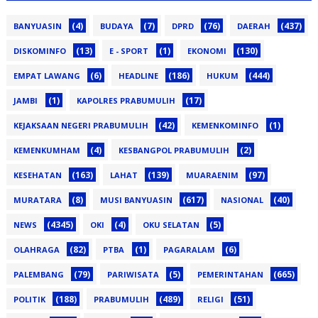
(4)
(7)
(76)
(437)
BANYUASIN
BUDAYA
DPRD
DAERAH
(13)
(1)
(130)
DISKOMINFO
E - SPORT
EKONOMI
(6)
(186)
(444)
EMPAT LAWANG
HEADLINE
HUKUM
(1)
(17)
JAMBI
KAPOLRES PRABUMULIH
(42)
(1)
KEJAKSAAN NEGERI PRABUMULIH
KEMENKOMINFO
(4)
(2)
KEMENKUMHAM
KESBANGPOL PRABUMULIH
(163)
(139)
(97)
KESEHATAN
LAHAT
MUARAENIM
(8)
(617)
(40)
MURATARA
MUSI BANYUASIN
NASIONAL
(4345)
(4)
(5)
NEWS
OKI
OKU SELATAN
(82)
(1)
(6)
OLAHRAGA
PTBA
PAGARALAM
(79)
(5)
(665)
PALEMBANG
PARIWISATA
PEMERINTAHAN
(188)
(489)
(51)
POLITIK
PRABUMULIH
RELIGI