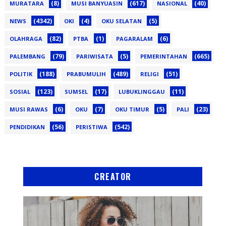
(8)
(617)
(40)
MURATARA
MUSI BANYUASIN
NASIONAL
(4342)
(4)
(5)
NEWS
OKI
OKU SELATAN
(82)
(1)
(6)
OLAHRAGA
PTBA
PAGARALAM
(79)
(5)
(665)
PALEMBANG
PARIWISATA
PEMERINTAHAN
(188)
(489)
(51)
POLITIK
PRABUMULIH
RELIGI
(123)
(17)
(11)
SOSIAL
SUMSEL
LUBUKLINGGAU
(6)
(7)
(5)
(23)
MUSI RAWAS
OKU
OKU TIMUR
PALI
(56)
(542)
PENDIDIKAN
PERISTIWA
CREATOR