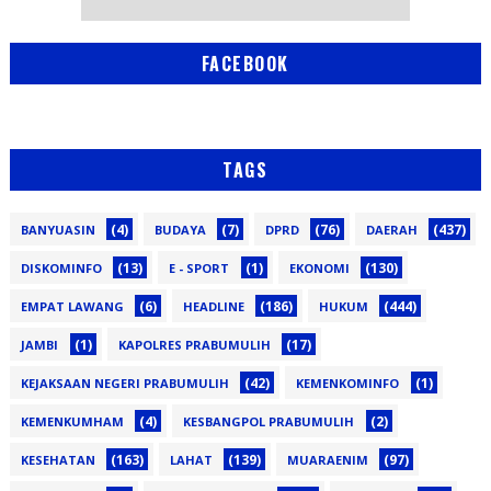
FACEBOOK
TAGS
(4)
(7)
(76)
(437)
BANYUASIN
BUDAYA
DPRD
DAERAH
(13)
(1)
(130)
DISKOMINFO
E - SPORT
EKONOMI
(6)
(186)
(444)
EMPAT LAWANG
HEADLINE
HUKUM
(1)
(17)
JAMBI
KAPOLRES PRABUMULIH
(42)
(1)
KEJAKSAAN NEGERI PRABUMULIH
KEMENKOMINFO
(4)
(2)
KEMENKUMHAM
KESBANGPOL PRABUMULIH
(163)
(139)
(97)
KESEHATAN
LAHAT
MUARAENIM