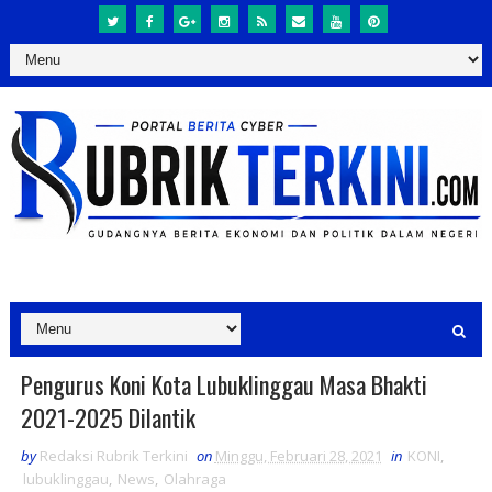
Pengurus Koni Kota Lubuklinggau Masa Bhakti
2021-2025 Dilantik
by
Redaksi Rubrik Terkini
on
Minggu, Februari 28, 2021
in
KONI
,
lubuklinggau
,
News
,
Olahraga