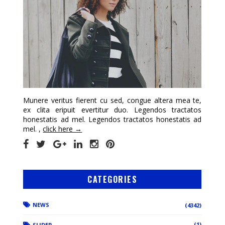
Munere veritus fierent cu sed, congue altera mea te,
ex clita eripuit evertitur duo. Legendos tractatos
honestatis ad mel. Legendos tractatos honestatis ad
mel. ,
click here →
CATEGORIES
NEWS
(4342)
(1)
SLIDER