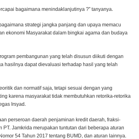
tercapai bagaimana menindaklanjutinya ?” tanyanya.
 bagaimana strategi jangka panjang dan upaya memacu
n ekonomi Masyarakat dalam bingkai agama dan budaya
program pembangunan yang telah disusun diikuti dengan
ga hasilnya dapat dievaluasi terhadap hasil yang telah
oritik dan normatif saja, tetapi sesuai dengan yang
ting karena masyarakat tidak membutuhkan retorika-retorika
egas Irsyad.
n perseroan daerah penjaminan kredit daerah, fraksi-
an PT. Jamkrida merupakan tuntutan dari beberapa aturan
h Nomor 54 Tahun 2017 tentang BUMD, dan aturan lainnya.