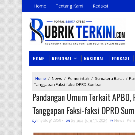
Home
Tentang Kami
Redaksi
HOME
REGIONAL
NASIONAL
EDUKASI
Home
/
News
/
Pemerintah
/
Sumatera Barat
/
Pan
Tanggapan Faksi-faksi DPRD Sumbar
Pandangan Umum Terkait APBD, RP
Tanggapan Faksi-faksi DPRD Sum
by
myblog123597
on
Selasa, Juni 11, 2024
in
News
,
Pem