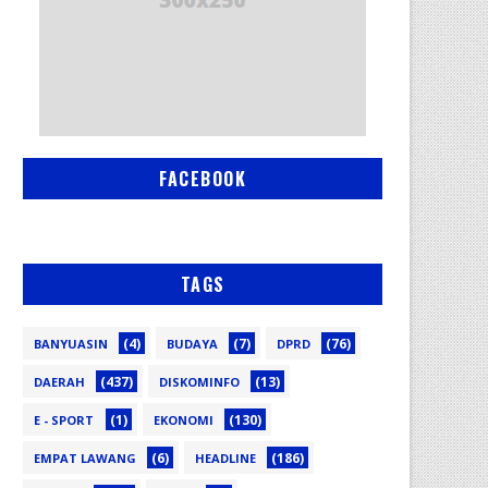
FACEBOOK
TAGS
(4)
(7)
(76)
BANYUASIN
BUDAYA
DPRD
(437)
(13)
DAERAH
DISKOMINFO
(1)
(130)
E - SPORT
EKONOMI
(6)
(186)
EMPAT LAWANG
HEADLINE