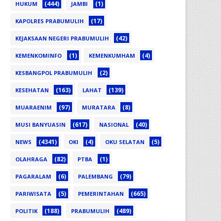
(444)
(1)
HUKUM
JAMBI
(17)
KAPOLRES PRABUMULIH
(42)
KEJAKSAAN NEGERI PRABUMULIH
(1)
(4)
KEMENKOMINFO
KEMENKUMHAM
(2)
KESBANGPOL PRABUMULIH
(163)
(139)
KESEHATAN
LAHAT
(97)
(8)
MUARAENIM
MURATARA
(617)
(40)
MUSI BANYUASIN
NASIONAL
(4341)
(4)
(5)
NEWS
OKI
OKU SELATAN
(82)
(1)
OLAHRAGA
PTBA
(6)
(79)
PAGARALAM
PALEMBANG
(5)
(665)
PARIWISATA
PEMERINTAHAN
(188)
(489)
POLITIK
PRABUMULIH