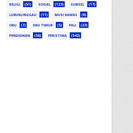
(51)
(123)
(17)
RELIGI
SOSIAL
SUMSEL
(11)
(6)
LUBUKLINGGAU
MUSI RAWAS
(7)
(5)
(23)
OKU
OKU TIMUR
PALI
(56)
(542)
PENDIDIKAN
PERISTIWA