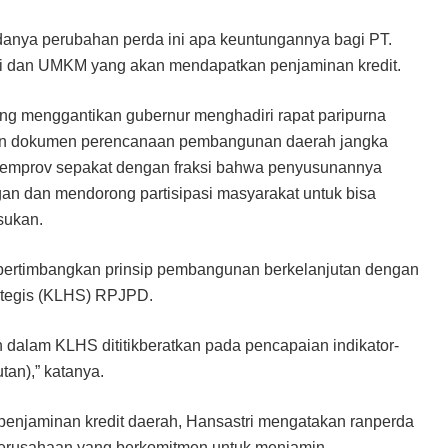
danya perubahan perda ini apa keuntungannya bagi PT.
i dan UMKM yang akan mendapatkan penjaminan kredit.
ng menggantikan gubernur menghadiri rapat paripurna
an dokumen perencanaan pembangunan daerah jangka
 Pemprov sepakat dengan fraksi bahwa penyusunannya
an dan mendorong partisipasi masyarakat untuk bisa
sukan.
rtimbangkan prinsip pembangunan berkelanjutan dengan
ategis (KLHS) RPJPD.
alam KLHS dititikberatkan pada pencapaian indikator-
an),” katanya.
penjaminan kredit daerah, Hansastri mengatakan ranperda
 perusahaan yang berkomitmen untuk menjamin