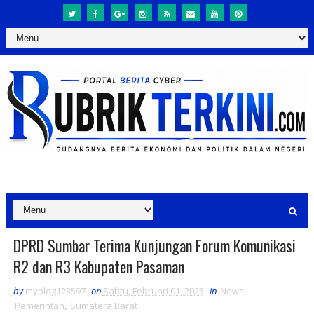
DPRD Sumbar Terima Kunjungan Forum Komunikasi
R2 dan R3 Kabupaten Pasaman
by
myblog123597
on
Sabtu, Februari 01, 2025
in
News
,
Pemerintah
,
Sumatera Barat