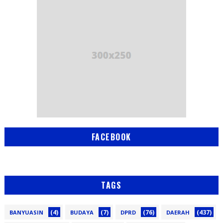
FACEBOOK
TAGS
(4)
(7)
(76)
(437)
BANYUASIN
BUDAYA
DPRD
DAERAH