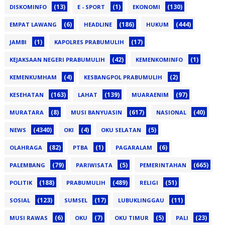
(13)
(1)
(130)
DISKOMINFO
E - SPORT
EKONOMI
(6)
(186)
(444)
EMPAT LAWANG
HEADLINE
HUKUM
(1)
(17)
JAMBI
KAPOLRES PRABUMULIH
(42)
(1)
KEJAKSAAN NEGERI PRABUMULIH
KEMENKOMINFO
(4)
(2)
KEMENKUMHAM
KESBANGPOL PRABUMULIH
(163)
(139)
(97)
KESEHATAN
LAHAT
MUARAENIM
(8)
(617)
(40)
MURATARA
MUSI BANYUASIN
NASIONAL
(4340)
(4)
(5)
NEWS
OKI
OKU SELATAN
(82)
(1)
(6)
OLAHRAGA
PTBA
PAGARALAM
(79)
(5)
(665)
PALEMBANG
PARIWISATA
PEMERINTAHAN
(188)
(489)
(51)
POLITIK
PRABUMULIH
RELIGI
(123)
(17)
(11)
SOSIAL
SUMSEL
LUBUKLINGGAU
(6)
(7)
(5)
(23)
MUSI RAWAS
OKU
OKU TIMUR
PALI