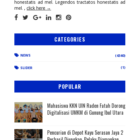
honestatis ad mel. Legendos tractatos honestatis ad
mel. ,
click here →
CATEGORIES
NEWS
(4340)
(1)
SLIDER
POPULAR
Mahasiswa KKN UIN Raden Fatah Dorong
Digitalisasi UMKM di Gunung Ibul Utara
Pencurian di Depot Kayu Serasan Jaya 2
Berhasil Diungkap, Pelaku Diamankan