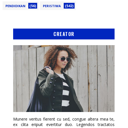
(56)
(542)
PENDIDIKAN
PERISTIWA
CREATOR
Munere veritus fierent cu sed, congue altera mea te,
ex clita eripuit evertitur duo. Legendos tractatos