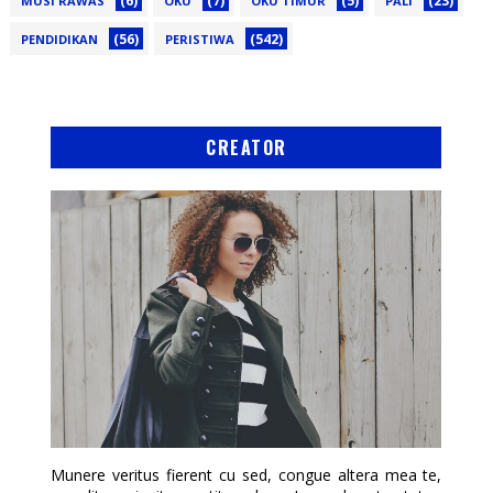
(6)
(7)
(5)
(23)
MUSI RAWAS
OKU
OKU TIMUR
PALI
(56)
(542)
PENDIDIKAN
PERISTIWA
CREATOR
Munere veritus fierent cu sed, congue altera mea te,