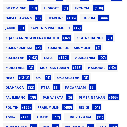
(13)
(1)
(130)
DISKOMINFO
E - SPORT
EKONOMI
(6)
(186)
(444)
EMPAT LAWANG
HEADLINE
HUKUM
(1)
(17)
JAMBI
KAPOLRES PRABUMULIH
(42)
(1)
KEJAKSAAN NEGERI PRABUMULIH
KEMENKOMINFO
(4)
(2)
KEMENKUMHAM
KESBANGPOL PRABUMULIH
(163)
(139)
(97)
KESEHATAN
LAHAT
MUARAENIM
(8)
(617)
(40)
MURATARA
MUSI BANYUASIN
NASIONAL
(4342)
(4)
(5)
NEWS
OKI
OKU SELATAN
(82)
(1)
(6)
OLAHRAGA
PTBA
PAGARALAM
(79)
(5)
(665)
PALEMBANG
PARIWISATA
PEMERINTAHAN
(188)
(489)
(51)
POLITIK
PRABUMULIH
RELIGI
(123)
(17)
(11)
SOSIAL
SUMSEL
LUBUKLINGGAU