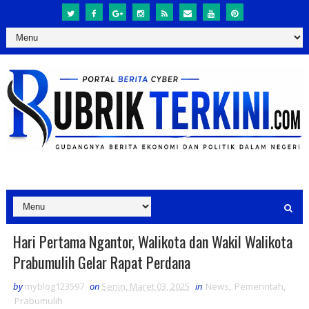
Hari Pertama Ngantor, Walikota dan Wakil Walikota
Prabumulih Gelar Rapat Perdana
by
myblog123597
on
Senin, Maret 03, 2025
in
News
,
Pemerintah
,
Prabumulih