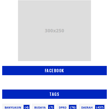
FACEBOOK
TAGS
(4)
(7)
(76)
(437)
BANYUASIN
BUDAYA
DPRD
DAERAH