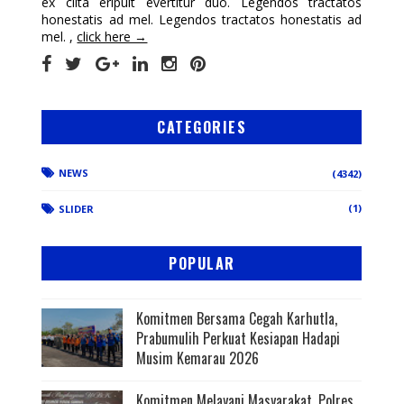
ex clita eripuit evertitur duo. Legendos tractatos
honestatis ad mel. Legendos tractatos honestatis ad
mel. ,
click here →
CATEGORIES
NEWS
(4342)
(1)
SLIDER
POPULAR
Komitmen Bersama Cegah Karhutla,
Prabumulih Perkuat Kesiapan Hadapi
Musim Kemarau 2026
Komitmen Melayani Masyarakat, Polres