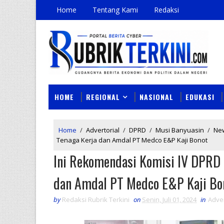
Home
Tentang Kami
Redaksi
HOME
REGIONAL
NASIONAL
EDUKASI
Home
/
Advertorial
/
DPRD
/
Musi Banyuasin
/
Ne
Tenaga Kerja dan Amdal PT Medco E&P Kaji Bonot
Ini Rekomendasi Komisi IV DPRD 
dan Amdal PT Medco E&P Kaji Bo
by
Redaksi Rubrik Terkini
on
Senin, Juli 01, 2024
in
Adver