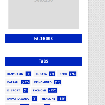
FACEBOOK
TAGS
(4)
(7)
(76)
BANYUASIN
BUDAYA
DPRD
(437)
(13)
DAERAH
DISKOMINFO
(1)
(130)
E - SPORT
EKONOMI
(6)
(186)
EMPAT LAWANG
HEADLINE