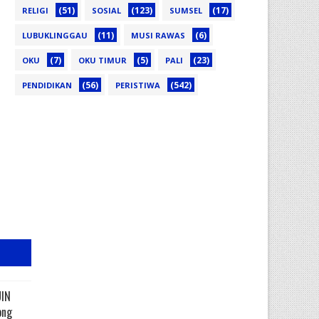
(51)
(123)
(17)
RELIGI
SOSIAL
SUMSEL
(11)
(6)
LUBUKLINGGAU
MUSI RAWAS
(7)
(5)
(23)
OKU
OKU TIMUR
PALI
(56)
(542)
PENDIDIKAN
PERISTIWA
UIN
ong