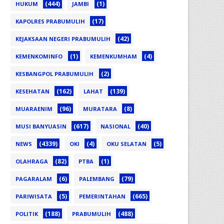
(444)
(1)
HUKUM
JAMBI
(17)
KAPOLRES PRABUMULIH
(42)
KEJAKSAAN NEGERI PRABUMULIH
(1)
(4)
KEMENKOMINFO
KEMENKUMHAM
(2)
KESBANGPOL PRABUMULIH
(162)
(139)
KESEHATAN
LAHAT
(96)
(8)
MUARAENIM
MURATARA
(617)
(40)
MUSI BANYUASIN
NASIONAL
(4339)
(4)
(5)
NEWS
OKI
OKU SELATAN
(82)
(1)
OLAHRAGA
PTBA
(6)
(79)
PAGARALAM
PALEMBANG
(5)
(665)
PARIWISATA
PEMERINTAHAN
(188)
(488)
POLITIK
PRABUMULIH