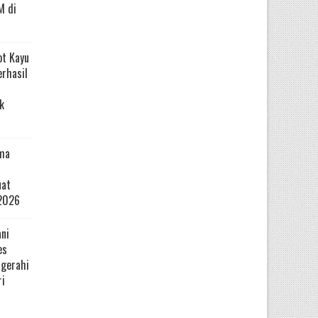
M di
ot Kayu
erhasil
k
ma
uat
2026
ni
es
ugerahi
ri