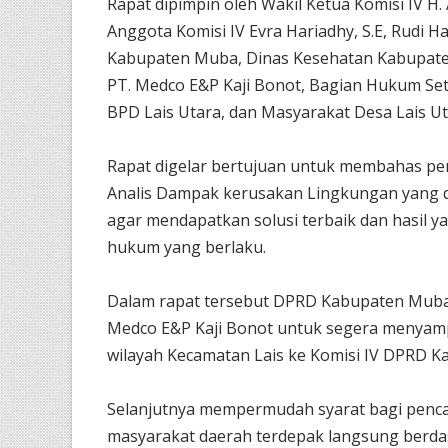
Rapat dipimpin oleh Wakil Ketua Komisi IV H. 
Anggota Komisi IV Evra Hariadhy, S.E, Rudi H
Kabupaten Muba, Dinas Kesehatan Kabupat
PT. Medco E&P Kaji Bonot, Bagian Hukum Se
BPD Lais Utara, dan Masyarakat Desa Lais Ut
Rapat digelar bertujuan untuk membahas p
Analis Dampak kerusakan Lingkungan yang di
agar mendapatkan solusi terbaik dan hasil 
hukum yang berlaku.
Dalam rapat tersebut DPRD Kabupaten Muba
Medco E&P Kaji Bonot untuk segera menyamp
wilayah Kecamatan Lais ke Komisi IV DPRD 
Selanjutnya mempermudah syarat bagi pencar
masyarakat daerah terdepak langsung berd