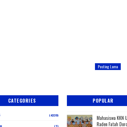
Posting Lama
CATEGORIES
POPULAR
S
(4339)
Mahasiswa KKN 
Raden Fatah Dor
(1)
ER