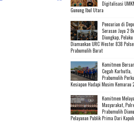
Digitalisasi UMK
Gunung Ibul Utara
Pencurian di Dep
Serasan Jaya 2 B
Diungkap, Pelaku
Diamankan URC Wester 838 Polse
Prabumulih Barat
Komitmen Bersa
Cegah Karhutla,
Prabumulih Perk
Kesiapan Hadapi Musim Kemarau 
Komitmen Melaya
Masyarakat, Polr
Prabumulih Dian
Pelayanan Publik Prima Dari Kapol