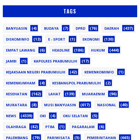
TAGS
(4)
(7)
(76)
(437)
BANYUASIN
BUDAYA
DPRD
DAERAH
(13)
(1)
(130)
DISKOMINFO
E - SPORT
EKONOMI
(6)
(186)
(444)
EMPAT LAWANG
HEADLINE
HUKUM
(1)
(17)
JAMBI
KAPOLRES PRABUMULIH
(42)
(1)
KEJAKSAAN NEGERI PRABUMULIH
KEMENKOMINFO
(4)
(2)
KEMENKUMHAM
KESBANGPOL PRABUMULIH
(162)
(139)
(96)
KESEHATAN
LAHAT
MUARAENIM
(8)
(617)
(40)
MURATARA
MUSI BANYUASIN
NASIONAL
(4339)
(4)
(5)
NEWS
OKI
OKU SELATAN
(82)
(1)
(6)
OLAHRAGA
PTBA
PAGARALAM
(79)
(5)
(665)
PALEMBANG
PARIWISATA
PEMERINTAHAN