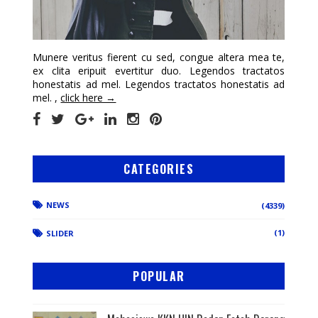
Munere veritus fierent cu sed, congue altera mea te,
ex clita eripuit evertitur duo. Legendos tractatos
honestatis ad mel. Legendos tractatos honestatis ad
mel. ,
click here →
CATEGORIES
NEWS
(4339)
(1)
SLIDER
POPULAR