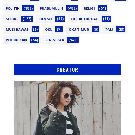
(188)
(488)
(51)
POLITIK
PRABUMULIH
RELIGI
(123)
(17)
(11)
SOSIAL
SUMSEL
LUBUKLINGGAU
(6)
(7)
(5)
(23)
MUSI RAWAS
OKU
OKU TIMUR
PALI
(56)
(542)
PENDIDIKAN
PERISTIWA
CREATOR