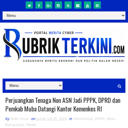
Perjuangkan Tenaga Non ASN Jadi PPPK, DPRD dan
Pemkab Muba Datangi Kantor Kemenkes RI
by
Alam Sinar
on
Jumat, Juli 05, 2024
in
Advertorial
,
DPRD
,
Musi
Banyuasin
,
News