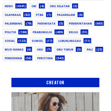
(4341)
(4)
(5)
NEWS
OKI
OKU SELATAN
(82)
(1)
(6)
OLAHRAGA
PTBA
PAGARALAM
(79)
(5)
(665)
PALEMBANG
PARIWISATA
PEMERINTAHAN
(188)
(489)
(51)
POLITIK
PRABUMULIH
RELIGI
(123)
(17)
(11)
SOSIAL
SUMSEL
LUBUKLINGGAU
(6)
(7)
(5)
(23)
MUSI RAWAS
OKU
OKU TIMUR
PALI
(56)
(542)
PENDIDIKAN
PERISTIWA
CREATOR