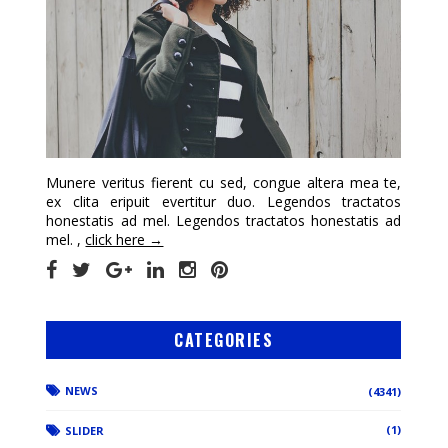
Munere veritus fierent cu sed, congue altera mea te,
ex clita eripuit evertitur duo. Legendos tractatos
honestatis ad mel. Legendos tractatos honestatis ad
mel. ,
click here →
CATEGORIES
NEWS
(4341)
(1)
SLIDER