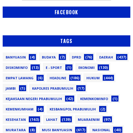
FACEBOOK
TAGS
(4)
(7)
(76)
(437)
BANYUASIN
BUDAYA
DPRD
DAERAH
(13)
(1)
(130)
DISKOMINFO
E - SPORT
EKONOMI
(6)
(186)
(444)
EMPAT LAWANG
HEADLINE
HUKUM
(1)
(17)
JAMBI
KAPOLRES PRABUMULIH
(42)
(1)
KEJAKSAAN NEGERI PRABUMULIH
KEMENKOMINFO
(4)
(2)
KEMENKUMHAM
KESBANGPOL PRABUMULIH
(163)
(139)
(97)
KESEHATAN
LAHAT
MUARAENIM
(8)
(617)
(40)
MURATARA
MUSI BANYUASIN
NASIONAL