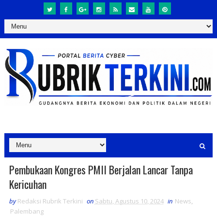
Pembukaan Kongres PMII Berjalan Lancar Tanpa
Kericuhan
by
Redaksi Rubrik Terkini
on
Sabtu, Agustus 10, 2024
in
News
,
Palembang