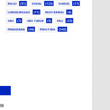
(51)
(123)
(17)
RELIGI
SOSIAL
SUMSEL
(11)
(6)
LUBUKLINGGAU
MUSI RAWAS
(7)
(5)
(23)
OKU
OKU TIMUR
PALI
(56)
(542)
PENDIDIKAN
PERISTIWA
UIN