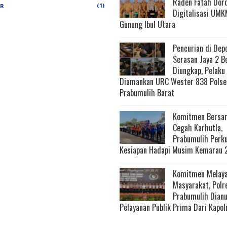
Raden Fatah Dor
(1)
ER
Digitalisasi UMK
Gunung Ibul Utara
Pencurian di Dep
Serasan Jaya 2 B
Diungkap, Pelaku
Diamankan URC Wester 838 Polse
Prabumulih Barat
Komitmen Bersa
Cegah Karhutla,
Prabumulih Perk
Kesiapan Hadapi Musim Kemarau 
Komitmen Melaya
Masyarakat, Polr
Prabumulih Dian
Pelayanan Publik Prima Dari Kapol