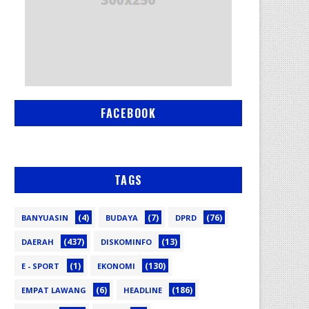
FACEBOOK
TAGS
(4)
(7)
(76)
BANYUASIN
BUDAYA
DPRD
(437)
(13)
DAERAH
DISKOMINFO
(1)
(130)
E - SPORT
EKONOMI
(6)
(186)
EMPAT LAWANG
HEADLINE