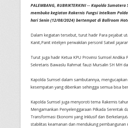
PALEMBANG, RUBRIKTERKINI -- Kapolda Sumatera Sel
membuka kegiatan Rakernis Fungsi Intelkam Polda 
hari Senin (12/08/2024) bertempat di Ballroom Hot
Dalam kegiatan tersebut, turut hadir Para pejabat u
Kanit,Panit intelijen perwakilan personil Satwil jajar
Turut juga hadir Ketua KPU Provinsi Sumsel Andika P
Sekretaris Bawaslu Rahmat fauzi Mursalin SH MH da
Kapolda Sumsel dalam sambutannya, mengucapkan p
kesempatan yang diberikan sehingga semua bisa berk
Kapolda Sumsel juga menyoroti tema Rakernis tahun in
Mengamankan Penyelenggaraan Pilkada Serentak d
Transformasi Ekonomi yang Inklusif dan Berkelanju
stabilitas keamanan dan mendukung pembangunan n