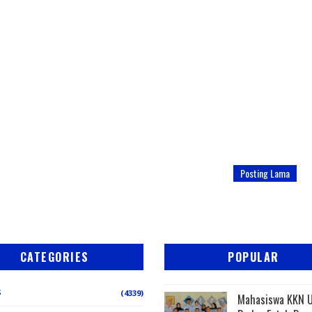
Posting Lama
CATEGORIES
POPULAR
S
(4339)
Mahasiswa KKN 