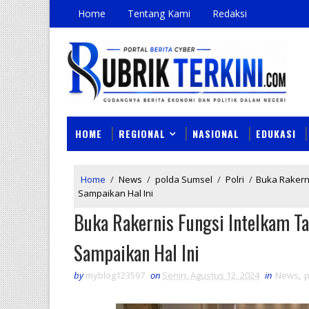
Home
Tentang Kami
Redaksi
HOME
REGIONAL
NASIONAL
EDUKASI
Home
/
News
/
polda Sumsel
/
Polri
/
Buka Rakern
Sampaikan Hal Ini
Buka Rakernis Fungsi Intelkam T
Sampaikan Hal Ini
by
myblog123597
on
Senin, Agustus 12, 2024
in
News
,
p