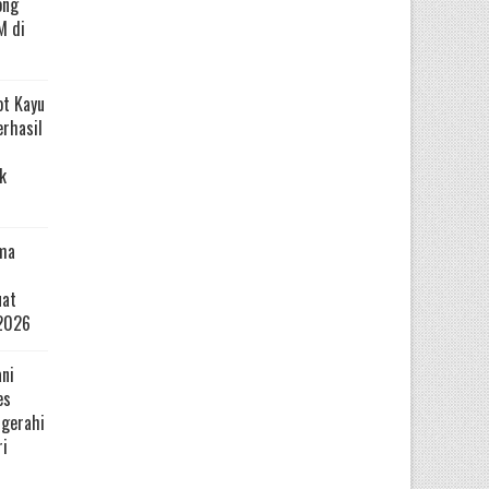
ong
M di
ot Kayu
erhasil
k
ma
uat
2026
ni
es
ugerahi
ri