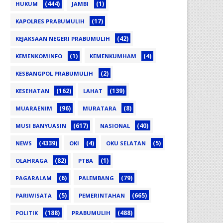
(444)
(1)
HUKUM
JAMBI
(17)
KAPOLRES PRABUMULIH
(42)
KEJAKSAAN NEGERI PRABUMULIH
(1)
(4)
KEMENKOMINFO
KEMENKUMHAM
(2)
KESBANGPOL PRABUMULIH
(162)
(139)
KESEHATAN
LAHAT
(96)
(8)
MUARAENIM
MURATARA
(617)
(40)
MUSI BANYUASIN
NASIONAL
(4339)
(4)
(5)
NEWS
OKI
OKU SELATAN
(82)
(1)
OLAHRAGA
PTBA
(6)
(79)
PAGARALAM
PALEMBANG
(5)
(665)
PARIWISATA
PEMERINTAHAN
(188)
(488)
POLITIK
PRABUMULIH