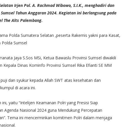
atan Irjen Pol. A. Rachmad Wibowo, S.I.K., menghadiri dan
Sumsel Tahun Anggaran 2024. Kegiatan ini berlangsung pada
el The Alts Palembang.
tama Polda Sumatera Selatan ,peserta Rakernis yakni para Kasat,
an Polda Sumsel
ranata Jaya S.Sos MSi, Ketua Bawaslu Provinsi Sumsel diwakili
n Kepala Dinas Kominfo Provinsi Sumsel Rika Efianti SE MM
uji dan syukur kepada Allah SWT atas kesehatan dan
umpul di acara ini.
i, yaitu “Intelijen Keamanan Polri yang Presisi Siap
an Agenda Nasional 2024 guna Mendukung Percepatan
tan”. Tema ini mencerminkan komitmen Polri dalam menjaga
asional.