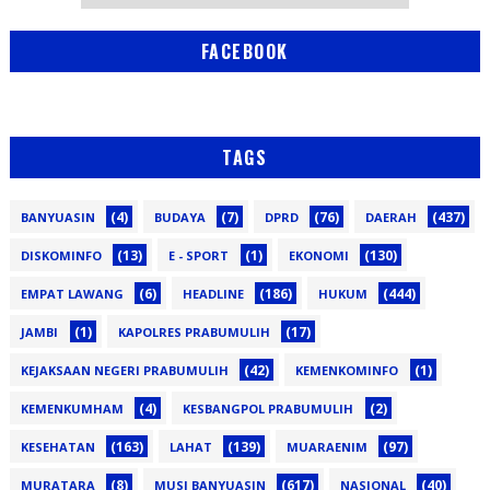
FACEBOOK
TAGS
(4)
(7)
(76)
(437)
BANYUASIN
BUDAYA
DPRD
DAERAH
(13)
(1)
(130)
DISKOMINFO
E - SPORT
EKONOMI
(6)
(186)
(444)
EMPAT LAWANG
HEADLINE
HUKUM
(1)
(17)
JAMBI
KAPOLRES PRABUMULIH
(42)
(1)
KEJAKSAAN NEGERI PRABUMULIH
KEMENKOMINFO
(4)
(2)
KEMENKUMHAM
KESBANGPOL PRABUMULIH
(163)
(139)
(97)
KESEHATAN
LAHAT
MUARAENIM
(8)
(617)
(40)
MURATARA
MUSI BANYUASIN
NASIONAL