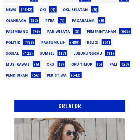
(4342)
(4)
(5)
NEWS
OKI
OKU SELATAN
(82)
(1)
(6)
OLAHRAGA
PTBA
PAGARALAM
(79)
(5)
(665)
PALEMBANG
PARIWISATA
PEMERINTAHAN
(188)
(489)
(51)
POLITIK
PRABUMULIH
RELIGI
(123)
(17)
(11)
SOSIAL
SUMSEL
LUBUKLINGGAU
(6)
(7)
(5)
(23)
MUSI RAWAS
OKU
OKU TIMUR
PALI
(56)
(542)
PENDIDIKAN
PERISTIWA
CREATOR