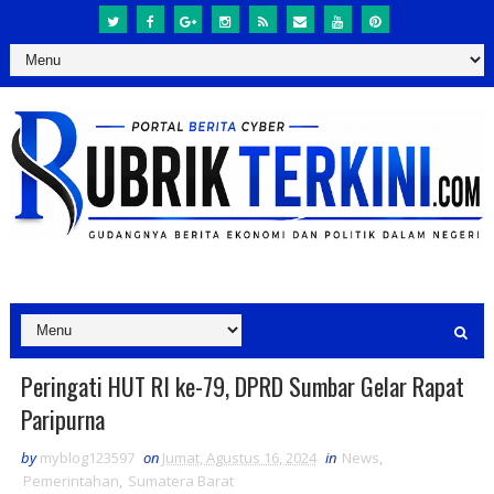
Peringati HUT RI ke-79, DPRD Sumbar Gelar Rapat
Paripurna
by
myblog123597
on
Jumat, Agustus 16, 2024
in
News
,
Pemerintahan
,
Sumatera Barat