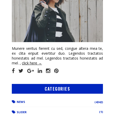
Munere veritus fierent cu sed, congue altera mea te,
ex clita eripuit evertitur duo. Legendos tractatos
honestatis ad mel. Legendos tractatos honestatis ad
mel. ,
click here →
CATEGORIES
NEWS
(4342)
(1)
SLIDER