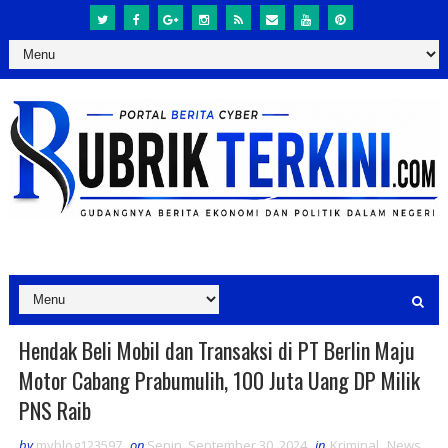
Hendak Beli Mobil dan Transaksi di PT Berlin Maju
Motor Cabang Prabumulih, 100 Juta Uang DP Milik
PNS Raib
by
myblog123597
on
Senin, September 30, 2024
in
Kriminal
,
News
,