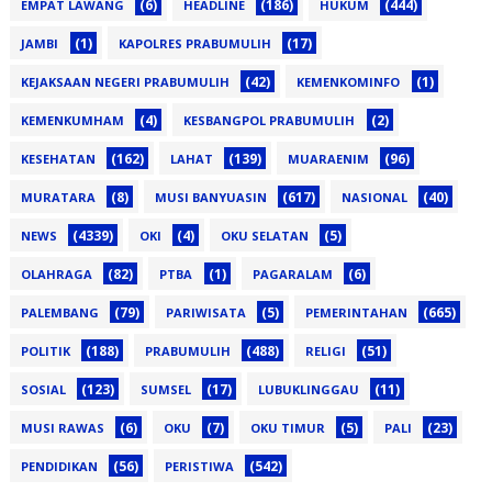
(6)
(186)
(444)
EMPAT LAWANG
HEADLINE
HUKUM
(1)
(17)
JAMBI
KAPOLRES PRABUMULIH
(42)
(1)
KEJAKSAAN NEGERI PRABUMULIH
KEMENKOMINFO
(4)
(2)
KEMENKUMHAM
KESBANGPOL PRABUMULIH
(162)
(139)
(96)
KESEHATAN
LAHAT
MUARAENIM
(8)
(617)
(40)
MURATARA
MUSI BANYUASIN
NASIONAL
(4339)
(4)
(5)
NEWS
OKI
OKU SELATAN
(82)
(1)
(6)
OLAHRAGA
PTBA
PAGARALAM
(79)
(5)
(665)
PALEMBANG
PARIWISATA
PEMERINTAHAN
(188)
(488)
(51)
POLITIK
PRABUMULIH
RELIGI
(123)
(17)
(11)
SOSIAL
SUMSEL
LUBUKLINGGAU
(6)
(7)
(5)
(23)
MUSI RAWAS
OKU
OKU TIMUR
PALI
(56)
(542)
PENDIDIKAN
PERISTIWA