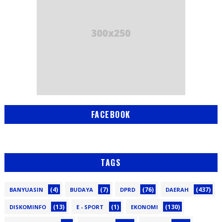
FACEBOOK
TAGS
(4)
(7)
(76)
(437)
BANYUASIN
BUDAYA
DPRD
DAERAH
(13)
(1)
(130)
DISKOMINFO
E - SPORT
EKONOMI