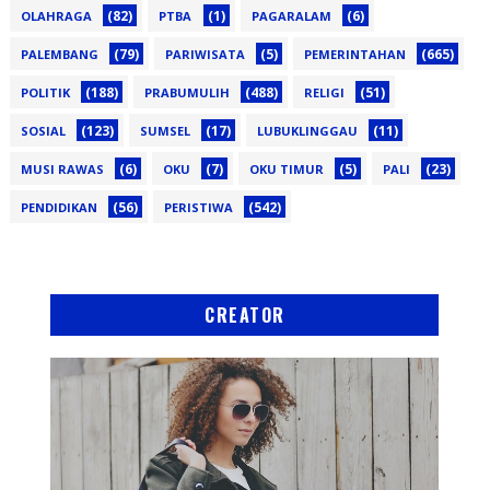
(82)
(1)
(6)
OLAHRAGA
PTBA
PAGARALAM
(79)
(5)
(665)
PALEMBANG
PARIWISATA
PEMERINTAHAN
(188)
(488)
(51)
POLITIK
PRABUMULIH
RELIGI
(123)
(17)
(11)
SOSIAL
SUMSEL
LUBUKLINGGAU
(6)
(7)
(5)
(23)
MUSI RAWAS
OKU
OKU TIMUR
PALI
(56)
(542)
PENDIDIKAN
PERISTIWA
CREATOR