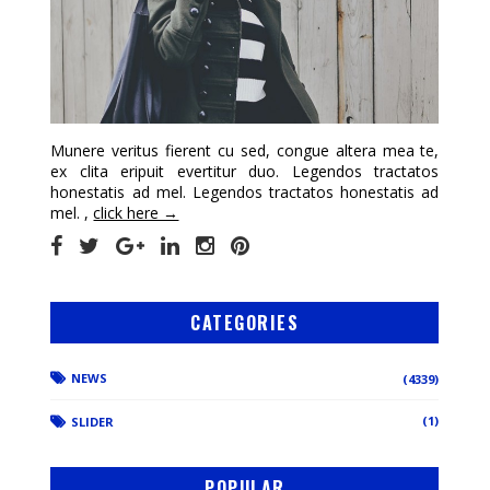
Munere veritus fierent cu sed, congue altera mea te,
ex clita eripuit evertitur duo. Legendos tractatos
honestatis ad mel. Legendos tractatos honestatis ad
mel. ,
click here →
CATEGORIES
NEWS
(4339)
(1)
SLIDER
POPULAR