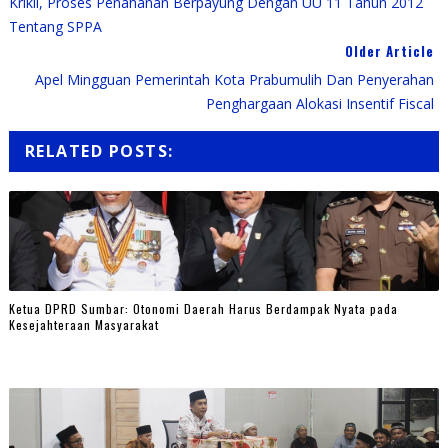
Krikil, Proses Penahanan Berpayung Dengan UU 11 Tahun 2012
Tentang SPPA
Older Article
Apel Mingguan Pemerintah Kota Prabumulih Dan Penyerahan
Penghargaan Alokasi Insentif Fiscal
RELATED POSTS:
Ketua DPRD Sumbar: Otonomi Daerah Harus Berdampak Nyata pada
Kesejahteraan Masyarakat