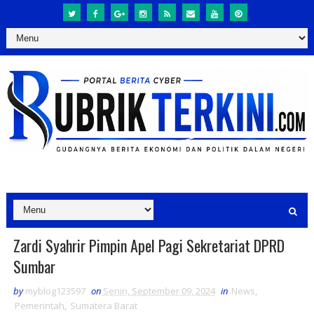
Zardi Syahrir Pimpin Apel Pagi Sekretariat DPRD
Sumbar
by
myblog123597
on
Senin, September 09, 2024
in
News
,
Pemerintah
,
Sumatera Barat