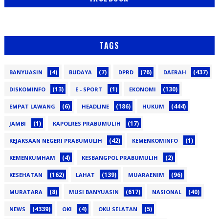
TAGS
(4)
(7)
(76)
(437)
BANYUASIN
BUDAYA
DPRD
DAERAH
(13)
(1)
(130)
DISKOMINFO
E - SPORT
EKONOMI
(6)
(186)
(444)
EMPAT LAWANG
HEADLINE
HUKUM
(1)
(17)
JAMBI
KAPOLRES PRABUMULIH
(42)
(1)
KEJAKSAAN NEGERI PRABUMULIH
KEMENKOMINFO
(4)
(2)
KEMENKUMHAM
KESBANGPOL PRABUMULIH
(162)
(139)
(96)
KESEHATAN
LAHAT
MUARAENIM
(8)
(617)
(40)
MURATARA
MUSI BANYUASIN
NASIONAL
(4339)
(4)
(5)
NEWS
OKI
OKU SELATAN