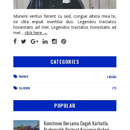
Munere veritus fierent cu sed, congue altera mea te,
ex clita eripuit evertitur duo. Legendos tractatos
honestatis ad mel. Legendos tractatos honestatis ad
mel. ,
click here →
CATEGORIES
NEWS
(4342)
(1)
SLIDER
POPULAR
Komitmen Bersama Cegah Karhutla,
Prabumulih Perkuat Kesiapan Hadapi