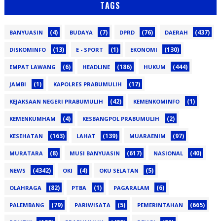
TAGS
(4)
(7)
(76)
(437)
BANYUASIN
BUDAYA
DPRD
DAERAH
(13)
(1)
(130)
DISKOMINFO
E - SPORT
EKONOMI
(6)
(186)
(444)
EMPAT LAWANG
HEADLINE
HUKUM
(1)
(17)
JAMBI
KAPOLRES PRABUMULIH
(42)
(1)
KEJAKSAAN NEGERI PRABUMULIH
KEMENKOMINFO
(4)
(2)
KEMENKUMHAM
KESBANGPOL PRABUMULIH
(163)
(139)
(97)
KESEHATAN
LAHAT
MUARAENIM
(8)
(617)
(40)
MURATARA
MUSI BANYUASIN
NASIONAL
(4342)
(4)
(5)
NEWS
OKI
OKU SELATAN
(82)
(1)
(6)
OLAHRAGA
PTBA
PAGARALAM
(79)
(5)
(665)
PALEMBANG
PARIWISATA
PEMERINTAHAN