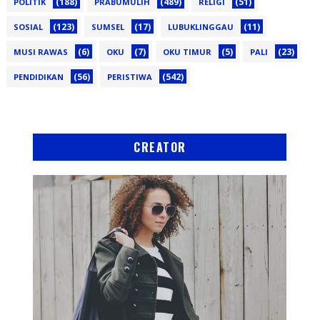
(188)
(489)
(51)
POLITIK
PRABUMULIH
RELIGI
(123)
(17)
(11)
SOSIAL
SUMSEL
LUBUKLINGGAU
(6)
(7)
(5)
(23)
MUSI RAWAS
OKU
OKU TIMUR
PALI
(56)
(542)
PENDIDIKAN
PERISTIWA
CREATOR