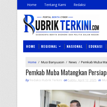
Home
Tentang Kami
Redaksi
HOME
REGIONAL
NASIONAL
EDUKASI
Home
/
Musi Banyuasin
/
News
/
Pemkab Muba Mata
Pemkab Muba Matangkan Persiapa
by
Redaksi Rubrik Terkini
on
Sabtu, April 12, 2025
in
Mus