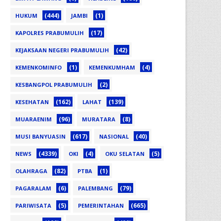
(444)
(1)
HUKUM
JAMBI
(17)
KAPOLRES PRABUMULIH
(42)
KEJAKSAAN NEGERI PRABUMULIH
(1)
(4)
KEMENKOMINFO
KEMENKUMHAM
(2)
KESBANGPOL PRABUMULIH
(162)
(139)
KESEHATAN
LAHAT
(96)
(8)
MUARAENIM
MURATARA
(617)
(40)
MUSI BANYUASIN
NASIONAL
(4339)
(4)
(5)
NEWS
OKI
OKU SELATAN
(82)
(1)
OLAHRAGA
PTBA
(6)
(79)
PAGARALAM
PALEMBANG
(5)
(665)
PARIWISATA
PEMERINTAHAN