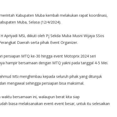
merintah Kabupaten Muba kembali melakukan rapat koordinasi,
Kabupaten Muba, Selasa (12/4/2024).
 H Apriyadi MSi, diikuti oleh Pj Sekda Muba Musni Wijaya SSos
 Perangkat Daerah serta pihak Event Organizer.
ri persiapan MTQ ke-30 hingga event Motoprix 2024 seri
nnya hampir bersamaan dengan MTQ yakni pada tanggal 4-5 Mei.
Mahmud MSi menghimbau kepada seluruh pihak yang ditunjuk
i dan mengawal sehingga persiapan bisa maksimal.
waktu bersamaan ini, walaupun berat kita siap
sudah biasa melaksanakan event-event besar, untuk itu selesaikan