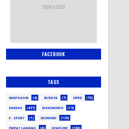
FACEBOOK
TAGS
(4)
(7)
(76)
BANYUASIN
BUDAYA
DPRD
(437)
(13)
DAERAH
DISKOMINFO
(1)
(130)
E - SPORT
EKONOMI
(6)
(186)
EMPAT LAWANG
HEADLINE