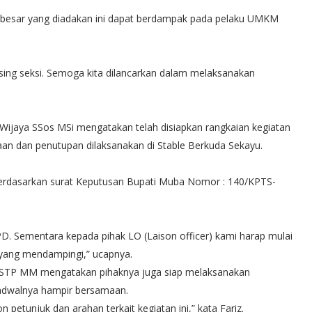
n besar yang diadakan ini dapat berdampak pada pelaku UMKM
masing seksi. Semoga kita dilancarkan dalam melaksanakan
jaya SSos MSi mengatakan telah disiapkan rangkaian kegiatan
an dan penutupan dilaksanakan di Stable Berkuda Sekayu.
 berdasarkan surat Keputusan Bupati Muba Nomor : 140/KPTS-
D. Sementara kepada pihak LO (Laison officer) kami harap mulai
 yang mendampingi,” ucapnya.
SSTP MM mengatakan pihaknya juga siap melaksanakan
 jadwalnya hampir bersamaan.
n petunjuk dan arahan terkait kegiatan ini,” kata Fariz.