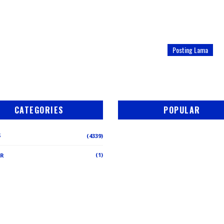
Posting Lama
CATEGORIES
POPULAR
S
(4339)
(1)
ER