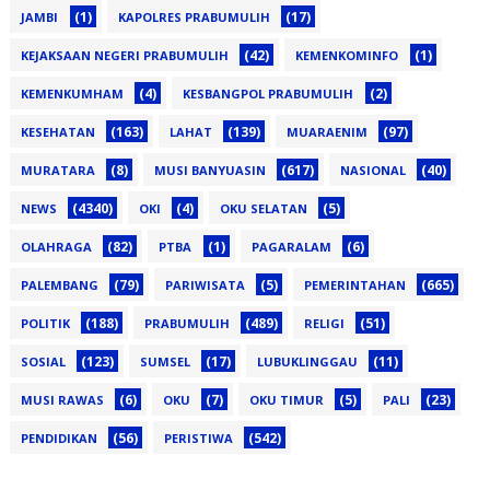
(1)
(17)
JAMBI
KAPOLRES PRABUMULIH
(42)
(1)
KEJAKSAAN NEGERI PRABUMULIH
KEMENKOMINFO
(4)
(2)
KEMENKUMHAM
KESBANGPOL PRABUMULIH
(163)
(139)
(97)
KESEHATAN
LAHAT
MUARAENIM
(8)
(617)
(40)
MURATARA
MUSI BANYUASIN
NASIONAL
(4340)
(4)
(5)
NEWS
OKI
OKU SELATAN
(82)
(1)
(6)
OLAHRAGA
PTBA
PAGARALAM
(79)
(5)
(665)
PALEMBANG
PARIWISATA
PEMERINTAHAN
(188)
(489)
(51)
POLITIK
PRABUMULIH
RELIGI
(123)
(17)
(11)
SOSIAL
SUMSEL
LUBUKLINGGAU
(6)
(7)
(5)
(23)
MUSI RAWAS
OKU
OKU TIMUR
PALI
(56)
(542)
PENDIDIKAN
PERISTIWA