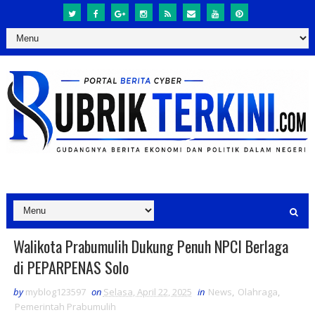
Walikota Prabumulih Dukung Penuh NPCI Berlaga
di PEPARPENAS Solo
by
myblog123597
on
Selasa, April 22, 2025
in
News
,
Olahraga
,
Pemerintah Prabumulih