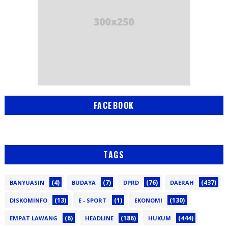
FACEBOOK
TAGS
(4)
(7)
(76)
(437)
BANYUASIN
BUDAYA
DPRD
DAERAH
(13)
(1)
(130)
DISKOMINFO
E - SPORT
EKONOMI
(6)
(186)
(444)
EMPAT LAWANG
HEADLINE
HUKUM