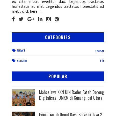
ex clita eripuit evertitur duo. Legendos tractatos
honestatis ad mel. Legendos tractatos honestatis ad
mel. ,
click here →
CATEGORIES
NEWS
(4342)
(1)
SLIDER
POPULAR
Mahasiswa KKN UIN Raden Fatah Dorong
Digitalisasi UMKM di Gunung Ibul Utara
Pencurian di Depot Kayu Serasan Jaya 2