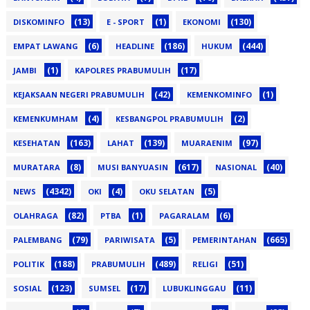
(13)
(1)
(130)
DISKOMINFO
E - SPORT
EKONOMI
(6)
(186)
(444)
EMPAT LAWANG
HEADLINE
HUKUM
(1)
(17)
JAMBI
KAPOLRES PRABUMULIH
(42)
(1)
KEJAKSAAN NEGERI PRABUMULIH
KEMENKOMINFO
(4)
(2)
KEMENKUMHAM
KESBANGPOL PRABUMULIH
(163)
(139)
(97)
KESEHATAN
LAHAT
MUARAENIM
(8)
(617)
(40)
MURATARA
MUSI BANYUASIN
NASIONAL
(4342)
(4)
(5)
NEWS
OKI
OKU SELATAN
(82)
(1)
(6)
OLAHRAGA
PTBA
PAGARALAM
(79)
(5)
(665)
PALEMBANG
PARIWISATA
PEMERINTAHAN
(188)
(489)
(51)
POLITIK
PRABUMULIH
RELIGI
(123)
(17)
(11)
SOSIAL
SUMSEL
LUBUKLINGGAU