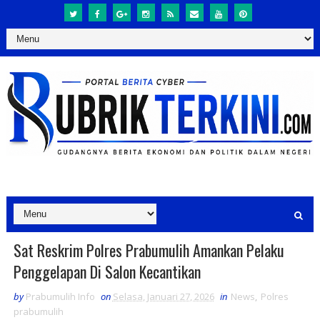
Sat Reskrim Polres Prabumulih Amankan Pelaku
Penggelapan Di Salon Kecantikan
by
Prabumulih Info
on
Selasa, Januari 27, 2026
in
News
,
Polres
prabumulih