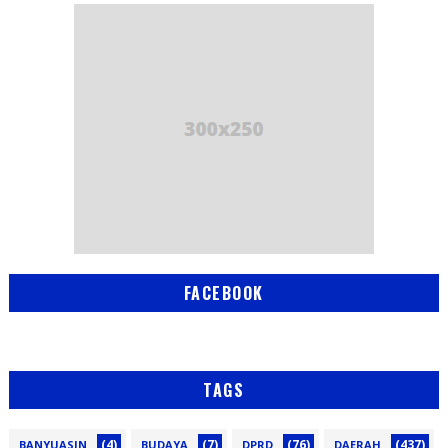
FACEBOOK
TAGS
(4)
(7)
(76)
(437)
BANYUASIN
BUDAYA
DPRD
DAERAH