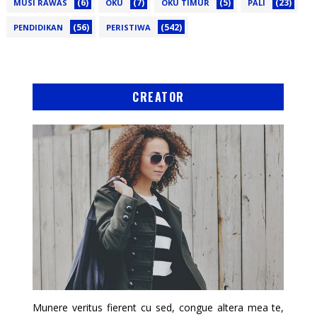
(6)
(7)
(5)
(23)
MUSI RAWAS
OKU
OKU TIMUR
PALI
(56)
(542)
PENDIDIKAN
PERISTIWA
CREATOR
Munere veritus fierent cu sed, congue altera mea te,