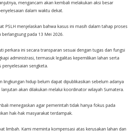
 lanjutnya, mengancam akan kembali melakukan aksi besar
 penyelesaian dalam waktu dekat.
orat PSLH menjelaskan bahwa kasus ini masih dalam tahap proses
an berlangsung pada 13 Mei 2026.
perkara ini secara transparan sesuai dengan tugas dan fungsi
api administrasi, termasuk legalitas kepemilikan lahan serta
s penyelesaian sengketa.
 lingkungan hidup belum dapat dipublikasikan sebelum adanya
 lanjutan akan dilakukan melalui koordinator wilayah Sumatera.
mbali menegaskan agar pemerintah tidak hanya fokus pada
tikan hak-hak masyarakat terdampak.
ibat limbah. Kami meminta kompensasi atas kerusakan lahan dan