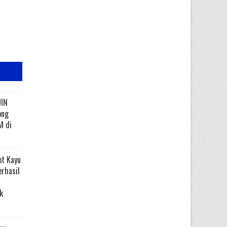
UIN
ong
M di
ot Kayu
erhasil
k