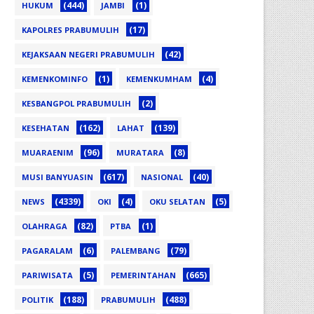
(444)
(1)
HUKUM
JAMBI
(17)
KAPOLRES PRABUMULIH
(42)
KEJAKSAAN NEGERI PRABUMULIH
(1)
(4)
KEMENKOMINFO
KEMENKUMHAM
(2)
KESBANGPOL PRABUMULIH
(162)
(139)
KESEHATAN
LAHAT
(96)
(8)
MUARAENIM
MURATARA
(617)
(40)
MUSI BANYUASIN
NASIONAL
(4339)
(4)
(5)
NEWS
OKI
OKU SELATAN
(82)
(1)
OLAHRAGA
PTBA
(6)
(79)
PAGARALAM
PALEMBANG
(5)
(665)
PARIWISATA
PEMERINTAHAN
(188)
(488)
POLITIK
PRABUMULIH