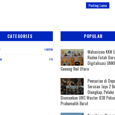
Posting Lama
CATEGORIES
POPULAR
S
(4339)
Mahasiswa KKN 
Raden Fatah Dor
(1)
ER
Digitalisasi UMK
Gunung Ibul Utara
Pencurian di Dep
Serasan Jaya 2 B
Diungkap, Pelaku
Diamankan URC Wester 838 Polse
Prabumulih Barat