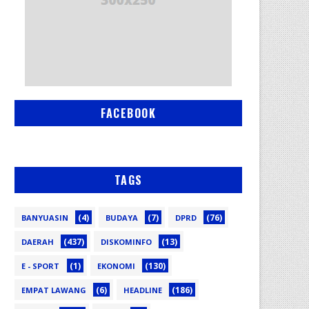
FACEBOOK
TAGS
(4)
(7)
(76)
BANYUASIN
BUDAYA
DPRD
(437)
(13)
DAERAH
DISKOMINFO
(1)
(130)
E - SPORT
EKONOMI
(6)
(186)
EMPAT LAWANG
HEADLINE