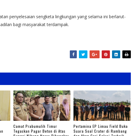
atan penyelesaian sengketa lingkungan yang selama ini berlarut-
eadilan bagi masyarakat terdampak.
Camat Prabumulih Timur
Pertamina EP Limau Field Buka
an
Tegaskan Pagar Beton di Atas
Suara Soal Crater di Rambang
Sungai Nibung Harus Dibongkar
dan Akan Cari Solusi Terbaik