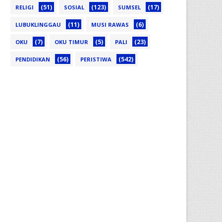
(51)
(123)
(17)
RELIGI
SOSIAL
SUMSEL
(11)
(6)
LUBUKLINGGAU
MUSI RAWAS
(7)
(5)
(23)
OKU
OKU TIMUR
PALI
(56)
(542)
PENDIDIKAN
PERISTIWA