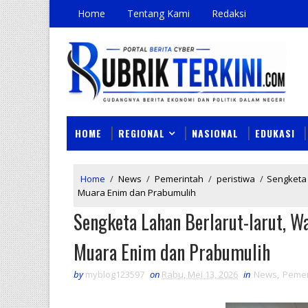
Home
Tentang Kami
Redaksi
HOME
REGIONAL
NASIONAL
EDUKASI
Home
/
News
/
Pemerintah
/
peristiwa
/
Sengketa 
Muara Enim dan Prabumulih
Sengketa Lahan Berlarut-larut, 
Muara Enim dan Prabumulih
by
myblog123597
on
Rabu, Mei 13, 2026
in
News
,
Pemer