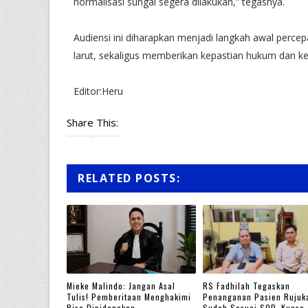
normalisasi sungai segera dilakukan,” tegasnya.
Audiensi ini diharapkan menjadi langkah awal percep
larut, sekaligus memberikan kepastian hukum dan k
Editor:Heru
Share This:
RELATED POSTS:
Mieke Malindo: Jangan Asal
RS Fadhilah Tegaskan
Tulis! Pemberitaan Menghakimi
Penanganan Pasien Rujuk
Bisa Dipidanakan
Sudah Sesuai SOP, Kuasa