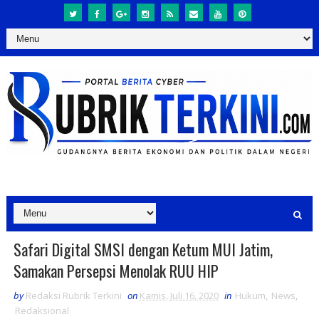
Safari Digital SMSI dengan Ketum MUI Jatim,
Samakan Persepsi Menolak RUU HIP
by
Redaksi Rubrik Terkini
on
Kamis, Juli 16, 2020
in
Hukum
,
News
,
Redaksional