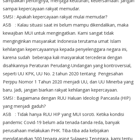
sampaikan pentingnya, menjaga keutuhan, kebersamaan. Jangan
sampai kepercayaan rakyat memudar.
SMSI : Apakah kepercayaan rakyat mulai memudar?
ASB : Kalau situasi saat ini belum mampu dikendalikan, maka
kewajiban MUI untuk mengingatkan. Kami sangat tidak
menginginkan masyarakat Indonesia terutama umat Islam
kehilangan kepercayaannya kepada penyelenggara negara ini,
karena sudah beberapa kali masyarakat tercederai dengan
disahkannya Peraturan Perudang-Undangan yang kontroversial,
seperti UU KPK, UU No. 2 tahun 2020 tentang Pengesahan
Perppu Nomor 1 Tahun 2020 menjadi UU, dan UU Minerba yang
baru. Jadi, jangan biarkan rakyat kehilangan kepercayaan.
SMSI : Bagaimana dengan RUU Haluan Ideologi Pancasila (HIP)
yang menjadi gaduh?
ASB : Tidak hanya RUU HIP yang MUI soroti. Ketika kondisi
pandemic Covid-19 belum ada tenada-tanda reda, banyak
perusahaan melakukan PHK. Tiba-tiba ada kebijakan
mendatangkan 500 tenaga asing Sulawesi Tenggara, kami tentu