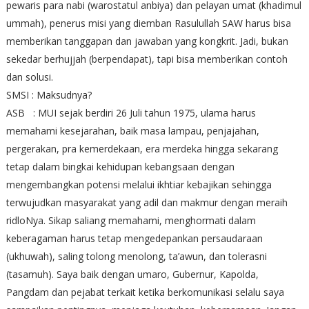
pewaris para nabi (warostatul anbiya) dan pelayan umat (khadimul
ummah), penerus misi yang diemban Rasulullah SAW harus bisa
memberikan tanggapan dan jawaban yang kongkrit. Jadi, bukan
sekedar berhujjah (berpendapat), tapi bisa memberikan contoh
dan solusi.
SMSI : Maksudnya?
ASB : MUI sejak berdiri 26 Juli tahun 1975, ulama harus
memahami kesejarahan, baik masa lampau, penjajahan,
pergerakan, pra kemerdekaan, era merdeka hingga sekarang
tetap dalam bingkai kehidupan kebangsaan dengan
mengembangkan potensi melalui ikhtiar kebajikan sehingga
terwujudkan masyarakat yang adil dan makmur dengan meraih
ridloNya. Sikap saliang memahami, menghormati dalam
keberagaman harus tetap mengedepankan persaudaraan
(ukhuwah), saling tolong menolong, ta’awun, dan tolerasni
(tasamuh). Saya baik dengan umaro, Gubernur, Kapolda,
Pangdam dan pejabat terkait ketika berkomunikasi selalu saya