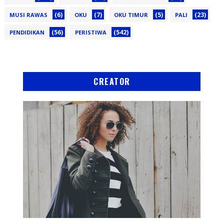
(6)
(7)
(5)
(23)
MUSI RAWAS
OKU
OKU TIMUR
PALI
(56)
(542)
PENDIDIKAN
PERISTIWA
CREATOR