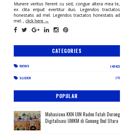
Munere veritus fierent cu sed, congue altera mea te,
ex clita eripuit evertitur duo. Legendos tractatos
honestatis ad mel. Legendos tractatos honestatis ad
mel. ,
click here →
CATEGORIES
NEWS
(4342)
(1)
SLIDER
POPULAR
Mahasiswa KKN UIN Raden Fatah Dorong
Digitalisasi UMKM di Gunung Ibul Utara