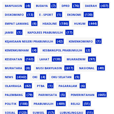
(4)
(7)
(76)
(437)
BANYUASIN
BUDAYA
DPRD
DAERAH
(13)
(1)
(130)
DISKOMINFO
E - SPORT
EKONOMI
(6)
(186)
(444)
EMPAT LAWANG
HEADLINE
HUKUM
(1)
(17)
JAMBI
KAPOLRES PRABUMULIH
(42)
(1)
KEJAKSAAN NEGERI PRABUMULIH
KEMENKOMINFO
(4)
(2)
KEMENKUMHAM
KESBANGPOL PRABUMULIH
(163)
(139)
(97)
KESEHATAN
LAHAT
MUARAENIM
(8)
(617)
(40)
MURATARA
MUSI BANYUASIN
NASIONAL
(4342)
(4)
(5)
NEWS
OKI
OKU SELATAN
(82)
(1)
(6)
OLAHRAGA
PTBA
PAGARALAM
(79)
(5)
(665)
PALEMBANG
PARIWISATA
PEMERINTAHAN
(188)
(489)
(51)
POLITIK
PRABUMULIH
RELIGI
(123)
(17)
(11)
SOSIAL
SUMSEL
LUBUKLINGGAU