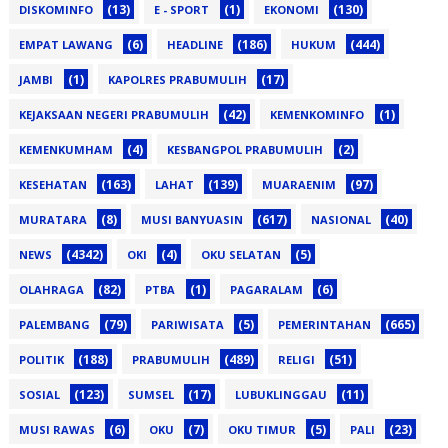
(13)
(1)
(130)
DISKOMINFO
E - SPORT
EKONOMI
(6)
(186)
(444)
EMPAT LAWANG
HEADLINE
HUKUM
(1)
(17)
JAMBI
KAPOLRES PRABUMULIH
(42)
(1)
KEJAKSAAN NEGERI PRABUMULIH
KEMENKOMINFO
(4)
(2)
KEMENKUMHAM
KESBANGPOL PRABUMULIH
(163)
(139)
(97)
KESEHATAN
LAHAT
MUARAENIM
(8)
(617)
(40)
MURATARA
MUSI BANYUASIN
NASIONAL
(4342)
(4)
(5)
NEWS
OKI
OKU SELATAN
(82)
(1)
(6)
OLAHRAGA
PTBA
PAGARALAM
(79)
(5)
(665)
PALEMBANG
PARIWISATA
PEMERINTAHAN
(188)
(489)
(51)
POLITIK
PRABUMULIH
RELIGI
(123)
(17)
(11)
SOSIAL
SUMSEL
LUBUKLINGGAU
(6)
(7)
(5)
(23)
MUSI RAWAS
OKU
OKU TIMUR
PALI