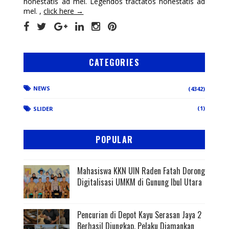
honestatis ad mel. Legendos tractatos honestatis ad
mel. ,
click here →
CATEGORIES
NEWS
(4342)
(1)
SLIDER
POPULAR
Mahasiswa KKN UIN Raden Fatah Dorong
Digitalisasi UMKM di Gunung Ibul Utara
Pencurian di Depot Kayu Serasan Jaya 2
Berhasil Diungkap, Pelaku Diamankan