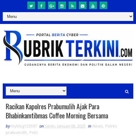
Racikan Kapolres Prabumulih Ajak Para
Bhabinkamtibmas Coffee Morning Bersama
by
myblog123597
on
Senin, Januari 06, 2025
in
News
,
Polres
prabumulih
,
Polri