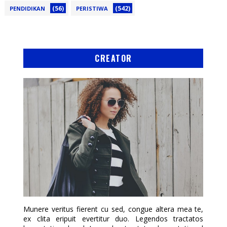
(56)
(542)
PENDIDIKAN
PERISTIWA
CREATOR
Munere veritus fierent cu sed, congue altera mea te,
ex clita eripuit evertitur duo. Legendos tractatos