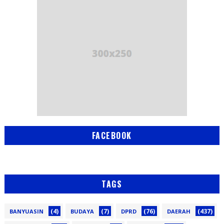
FACEBOOK
TAGS
(4)
(7)
(76)
(437)
BANYUASIN
BUDAYA
DPRD
DAERAH