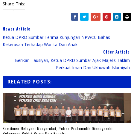
Share This:
Newer Article
Ketua DPRD Sumbar Terima Kunjungan NPWCC Bahas
Kekerasan Terhadap Wanita Dan Anak
Older Article
Berikan Tausiyah, Ketua DPRD Sumbar Ajak Majelis Taklim
Perkuat Iman Dan Ukhuwah Islamiyah
RELATED POSTS:
Komitmen Melayani Masyarakat, Polres Prabumulih Dianugerahi
Pelayanan Publik Prima Dari Kapolri