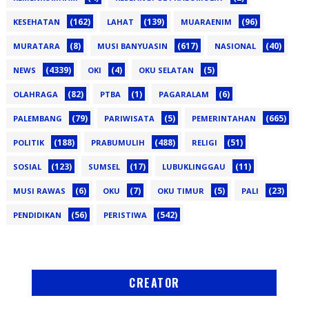
(162)
(139)
(96)
KESEHATAN
LAHAT
MUARAENIM
(8)
(617)
(40)
MURATARA
MUSI BANYUASIN
NASIONAL
(4339)
(4)
(5)
NEWS
OKI
OKU SELATAN
(82)
(1)
(6)
OLAHRAGA
PTBA
PAGARALAM
(79)
(5)
(665)
PALEMBANG
PARIWISATA
PEMERINTAHAN
(188)
(488)
(51)
POLITIK
PRABUMULIH
RELIGI
(123)
(17)
(11)
SOSIAL
SUMSEL
LUBUKLINGGAU
(6)
(7)
(5)
(23)
MUSI RAWAS
OKU
OKU TIMUR
PALI
(56)
(542)
PENDIDIKAN
PERISTIWA
CREATOR