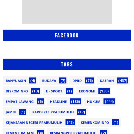
FACEBOOK
TAGS
(4)
(7)
(76)
(437)
BANYUASIN
BUDAYA
DPRD
DAERAH
(13)
(1)
(130)
DISKOMINFO
E - SPORT
EKONOMI
(6)
(186)
(444)
EMPAT LAWANG
HEADLINE
HUKUM
(1)
(17)
JAMBI
KAPOLRES PRABUMULIH
(42)
(1)
KEJAKSAAN NEGERI PRABUMULIH
KEMENKOMINFO
(4)
(2)
KEMENKUMHAM
KESBANGPOL PRABUMULIH