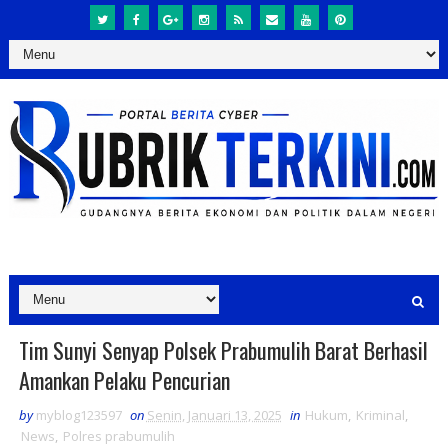
Tim Sunyi Senyap Polsek Prabumulih Barat Berhasil
Amankan Pelaku Pencurian
by
myblog123597
on
Senin, Januari 13, 2025
in
Hukum
,
Kriminal
,
News
,
Polres prabumulih