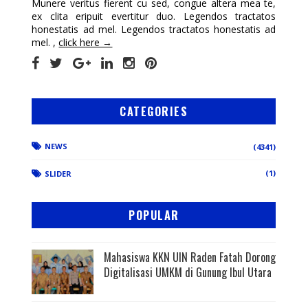
Munere veritus fierent cu sed, congue altera mea te,
ex clita eripuit evertitur duo. Legendos tractatos
honestatis ad mel. Legendos tractatos honestatis ad
mel. ,
click here →
CATEGORIES
NEWS
(4341)
(1)
SLIDER
POPULAR
Mahasiswa KKN UIN Raden Fatah Dorong
Digitalisasi UMKM di Gunung Ibul Utara