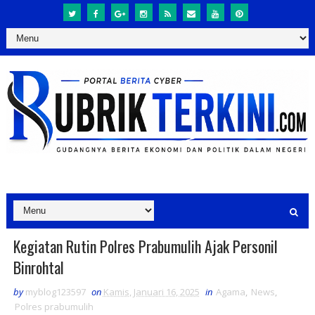
Kegiatan Rutin Polres Prabumulih Ajak Personil
Binrohtal
by
myblog123597
on
Kamis, Januari 16, 2025
in
Agama
,
News
,
Polres prabumulih