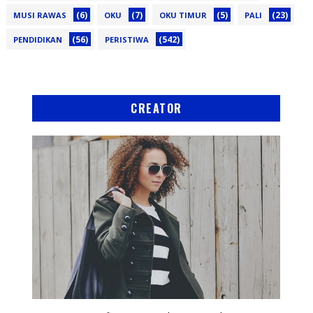
(6)
(7)
(5)
(23)
MUSI RAWAS
OKU
OKU TIMUR
PALI
(56)
(542)
PENDIDIKAN
PERISTIWA
CREATOR