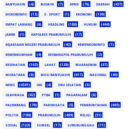
(4)
(7)
(76)
(437)
BANYUASIN
BUDAYA
DPRD
DAERAH
(13)
(1)
(130)
DISKOMINFO
E - SPORT
EKONOMI
(6)
(186)
(444)
EMPAT LAWANG
HEADLINE
HUKUM
(1)
(17)
JAMBI
KAPOLRES PRABUMULIH
(42)
(1)
KEJAKSAAN NEGERI PRABUMULIH
KEMENKOMINFO
(4)
(2)
KEMENKUMHAM
KESBANGPOL PRABUMULIH
(163)
(139)
(97)
KESEHATAN
LAHAT
MUARAENIM
(8)
(617)
(40)
MURATARA
MUSI BANYUASIN
NASIONAL
(4341)
(4)
(5)
NEWS
OKI
OKU SELATAN
(82)
(1)
(6)
OLAHRAGA
PTBA
PAGARALAM
(79)
(5)
(665)
PALEMBANG
PARIWISATA
PEMERINTAHAN
(188)
(489)
(51)
POLITIK
PRABUMULIH
RELIGI
(123)
(17)
(11)
SOSIAL
SUMSEL
LUBUKLINGGAU