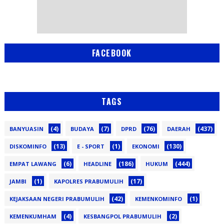
FACEBOOK
TAGS
(4)
(7)
(76)
(437)
BANYUASIN
BUDAYA
DPRD
DAERAH
(13)
(1)
(130)
DISKOMINFO
E - SPORT
EKONOMI
(6)
(186)
(444)
EMPAT LAWANG
HEADLINE
HUKUM
(1)
(17)
JAMBI
KAPOLRES PRABUMULIH
(42)
(1)
KEJAKSAAN NEGERI PRABUMULIH
KEMENKOMINFO
(4)
(2)
KEMENKUMHAM
KESBANGPOL PRABUMULIH