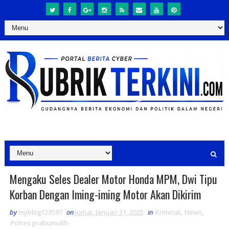
Mengaku Seles Dealer Motor Honda MPM, Dwi Tipu
Korban Dengan Iming-iming Motor Akan Dikirim
by
myblog123597
on
Jumat, Januari 31, 2025
in
Kriminal
,
News
,
Polres prabumulih