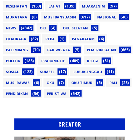
(163)
(139)
(97)
KESEHATAN
LAHAT
MUARAENIM
(8)
(617)
(40)
MURATARA
MUSI BANYUASIN
NASIONAL
(4342)
(4)
(5)
NEWS
OKI
OKU SELATAN
(82)
(1)
(6)
OLAHRAGA
PTBA
PAGARALAM
(79)
(5)
(665)
PALEMBANG
PARIWISATA
PEMERINTAHAN
(188)
(489)
(51)
POLITIK
PRABUMULIH
RELIGI
(123)
(17)
(11)
SOSIAL
SUMSEL
LUBUKLINGGAU
(6)
(7)
(5)
(23)
MUSI RAWAS
OKU
OKU TIMUR
PALI
(56)
(542)
PENDIDIKAN
PERISTIWA
CREATOR