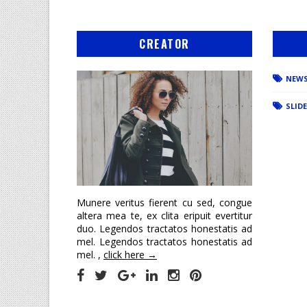
CREATOR
NEW
SLID
Munere veritus fierent cu sed, congue
altera mea te, ex clita eripuit evertitur
duo. Legendos tractatos honestatis ad
mel. Legendos tractatos honestatis ad
mel. ,
click here →