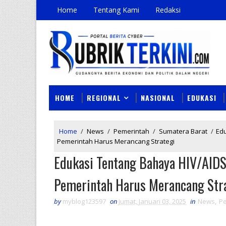
Home
Tentang Kami
Redaksi
HOME
REGIONAL
NASIONAL
EDUKASI
Home
/
News
/
Pemerintah
/
Sumatera Barat
/
Edu
Pemerintah Harus Merancang Strategi
Edukasi Tentang Bahaya HIV/AIDS
Pemerintah Harus Merancang Str
by
myblog123597
on
Jumat, Januari 03, 2025
in
News
,
P