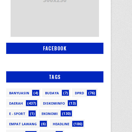
FACEBOOK
TAGS
(4)
(7)
(76)
BANYUASIN
BUDAYA
DPRD
(437)
(13)
DAERAH
DISKOMINFO
(1)
(130)
E - SPORT
EKONOMI
(6)
(186)
EMPAT LAWANG
HEADLINE