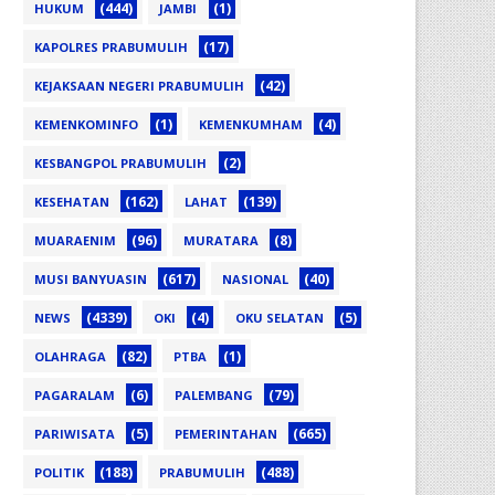
(444)
(1)
HUKUM
JAMBI
(17)
KAPOLRES PRABUMULIH
(42)
KEJAKSAAN NEGERI PRABUMULIH
(1)
(4)
KEMENKOMINFO
KEMENKUMHAM
(2)
KESBANGPOL PRABUMULIH
(162)
(139)
KESEHATAN
LAHAT
(96)
(8)
MUARAENIM
MURATARA
(617)
(40)
MUSI BANYUASIN
NASIONAL
(4339)
(4)
(5)
NEWS
OKI
OKU SELATAN
(82)
(1)
OLAHRAGA
PTBA
(6)
(79)
PAGARALAM
PALEMBANG
(5)
(665)
PARIWISATA
PEMERINTAHAN
(188)
(488)
POLITIK
PRABUMULIH