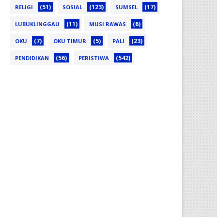
(51)
(123)
(17)
RELIGI
SOSIAL
SUMSEL
(11)
(6)
LUBUKLINGGAU
MUSI RAWAS
(7)
(5)
(23)
OKU
OKU TIMUR
PALI
(56)
(542)
PENDIDIKAN
PERISTIWA