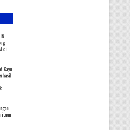
UIN
ong
M di
ot Kayu
erhasil
k
angan
eritaan