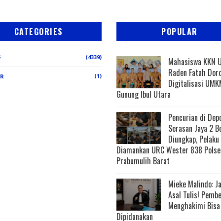
CATEGORIES
POPULAR
S
(4339)
Mahasiswa KKN 
Raden Fatah Dor
(1)
ER
Digitalisasi UMK
Gunung Ibul Utara
Pencurian di Dep
Serasan Jaya 2 B
Diungkap, Pelaku
Diamankan URC Wester 838 Polse
Prabumulih Barat
Mieke Malindo: J
Asal Tulis! Pemb
Menghakimi Bisa
Dipidanakan