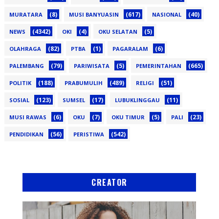
(8)
(617)
(40)
MURATARA
MUSI BANYUASIN
NASIONAL
(4342)
(4)
(5)
NEWS
OKI
OKU SELATAN
(82)
(1)
(6)
OLAHRAGA
PTBA
PAGARALAM
(79)
(5)
(665)
PALEMBANG
PARIWISATA
PEMERINTAHAN
(188)
(489)
(51)
POLITIK
PRABUMULIH
RELIGI
(123)
(17)
(11)
SOSIAL
SUMSEL
LUBUKLINGGAU
(6)
(7)
(5)
(23)
MUSI RAWAS
OKU
OKU TIMUR
PALI
(56)
(542)
PENDIDIKAN
PERISTIWA
CREATOR