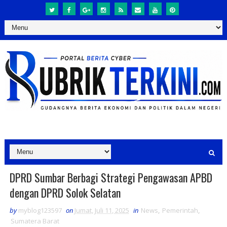
DPRD Sumbar Berbagi Strategi Pengawasan APBD
dengan DPRD Solok Selatan
by
myblog123597
on
Jumat, Juli 11, 2025
in
News
,
Pemerintah
,
Sumatera Barat