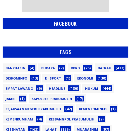
FACEBOOK
TAGS
(4)
(7)
(76)
(437)
BANYUASIN
BUDAYA
DPRD
DAERAH
(13)
(1)
(130)
DISKOMINFO
E - SPORT
EKONOMI
(6)
(186)
(444)
EMPAT LAWANG
HEADLINE
HUKUM
(1)
(17)
JAMBI
KAPOLRES PRABUMULIH
(42)
(1)
KEJAKSAAN NEGERI PRABUMULIH
KEMENKOMINFO
(4)
(2)
KEMENKUMHAM
KESBANGPOL PRABUMULIH
(163)
(139)
(97)
KESEHATAN
LAHAT
MUARAENIM