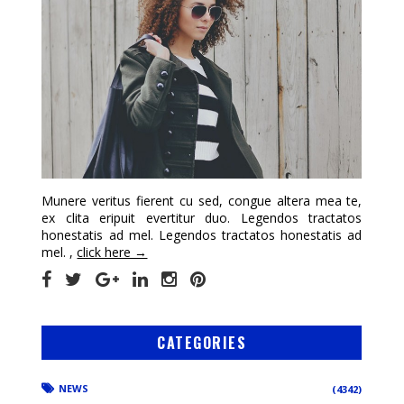
Munere veritus fierent cu sed, congue altera mea te,
ex clita eripuit evertitur duo. Legendos tractatos
honestatis ad mel. Legendos tractatos honestatis ad
mel. ,
click here →
CATEGORIES
NEWS
(4342)