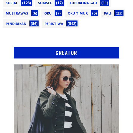
(123)
(17)
(11)
SOSIAL
SUMSEL
LUBUKLINGGAU
(6)
(7)
(5)
(23)
MUSI RAWAS
OKU
OKU TIMUR
PALI
(56)
(542)
PENDIDIKAN
PERISTIWA
CREATOR