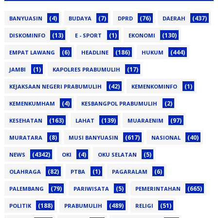
(4)
(7)
(76)
(437)
BANYUASIN
BUDAYA
DPRD
DAERAH
(13)
(1)
(130)
DISKOMINFO
E - SPORT
EKONOMI
(6)
(186)
(444)
EMPAT LAWANG
HEADLINE
HUKUM
(1)
(17)
JAMBI
KAPOLRES PRABUMULIH
(42)
(1)
KEJAKSAAN NEGERI PRABUMULIH
KEMENKOMINFO
(4)
(2)
KEMENKUMHAM
KESBANGPOL PRABUMULIH
(163)
(139)
(97)
KESEHATAN
LAHAT
MUARAENIM
(8)
(617)
(40)
MURATARA
MUSI BANYUASIN
NASIONAL
(4342)
(4)
(5)
NEWS
OKI
OKU SELATAN
(82)
(1)
(6)
OLAHRAGA
PTBA
PAGARALAM
(79)
(5)
(665)
PALEMBANG
PARIWISATA
PEMERINTAHAN
(188)
(489)
(51)
POLITIK
PRABUMULIH
RELIGI