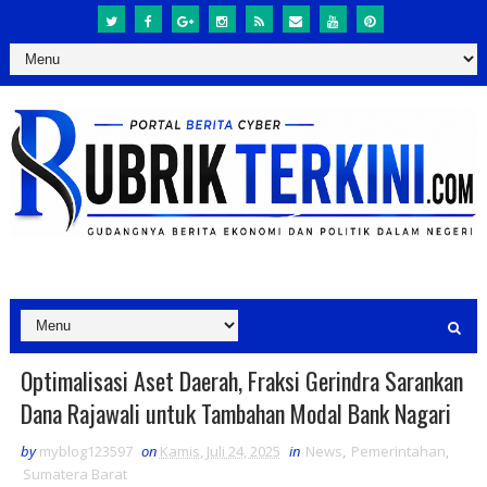
Optimalisasi Aset Daerah, Fraksi Gerindra Sarankan
Dana Rajawali untuk Tambahan Modal Bank Nagari
by
myblog123597
on
Kamis, Juli 24, 2025
in
News
,
Pemerintahan
,
Sumatera Barat