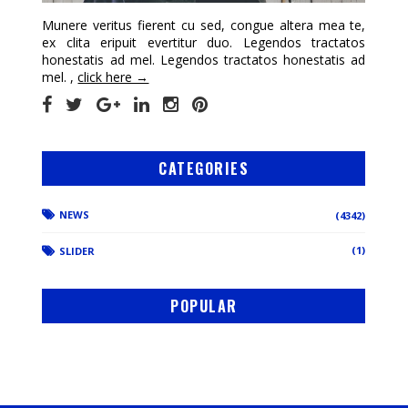
Munere veritus fierent cu sed, congue altera mea te,
ex clita eripuit evertitur duo. Legendos tractatos
honestatis ad mel. Legendos tractatos honestatis ad
mel. ,
click here →
CATEGORIES
NEWS
(4342)
(1)
SLIDER
POPULAR