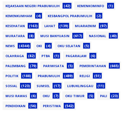
(42)
(1)
KEJAKSAAN NEGERI PRABUMULIH
KEMENKOMINFO
(4)
(2)
KEMENKUMHAM
KESBANGPOL PRABUMULIH
(163)
(139)
(97)
KESEHATAN
LAHAT
MUARAENIM
(8)
(617)
(40)
MURATARA
MUSI BANYUASIN
NASIONAL
(4344)
(4)
(5)
NEWS
OKI
OKU SELATAN
(82)
(1)
(6)
OLAHRAGA
PTBA
PAGARALAM
(79)
(5)
(665)
PALEMBANG
PARIWISATA
PEMERINTAHAN
(188)
(489)
(51)
POLITIK
PRABUMULIH
RELIGI
(123)
(17)
(11)
SOSIAL
SUMSEL
LUBUKLINGGAU
(6)
(7)
(5)
(23)
MUSI RAWAS
OKU
OKU TIMUR
PALI
(56)
(542)
PENDIDIKAN
PERISTIWA