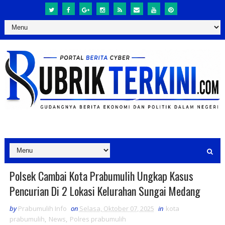
Polsek Cambai Kota Prabumulih Ungkap Kasus
Pencurian Di 2 Lokasi Kelurahan Sungai Medang
by
Prabumulih Info
on
Selasa, Oktober 07, 2025
in
kota
prabumulih
,
News
,
Polres prabumulih