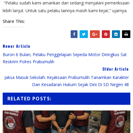
“Pelaku sudah kami amankan dan sedang menjalani pemeriksaan
lebih lanjut. Untuk satu pelaku lainnya masih kami kejar,” ujarnya.
Share This:
Newer Article
Buron 6 Bulan, Pelaku Penggelapan Sepeda Motor Diringkus Sat
Reskrim Polres Prabumulih
Older Article
Jaksa Masuk Sekolah: Kejaksaan Prabumulih Tanamkan Karakter
Dan Kesadaran Hukum Sejak Dini Di SD Negeri 48
RELATED POSTS: