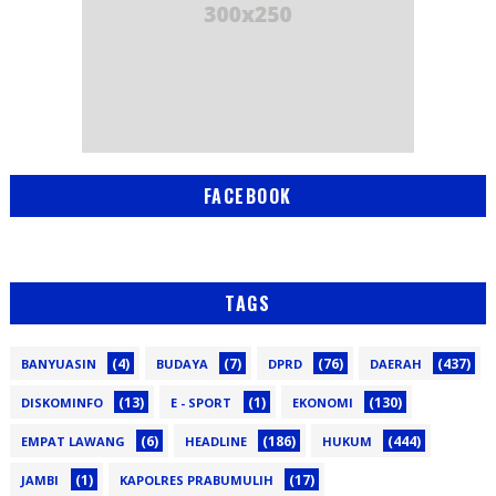
FACEBOOK
TAGS
(4)
(7)
(76)
(437)
BANYUASIN
BUDAYA
DPRD
DAERAH
(13)
(1)
(130)
DISKOMINFO
E - SPORT
EKONOMI
(6)
(186)
(444)
EMPAT LAWANG
HEADLINE
HUKUM
(1)
(17)
JAMBI
KAPOLRES PRABUMULIH