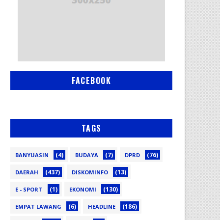
FACEBOOK
TAGS
(4)
(7)
(76)
BANYUASIN
BUDAYA
DPRD
(437)
(13)
DAERAH
DISKOMINFO
(1)
(130)
E - SPORT
EKONOMI
(6)
(186)
EMPAT LAWANG
HEADLINE