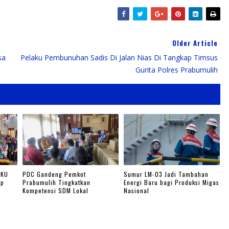
Older Article
sa
Pelaku Pembunuhan Sadis Di Jalan Nias Di Tangkap Timsus
Gurita Polres Prabumulih
OKU
PDC Gandeng Pemkot
Sumur LM-03 Jadi Tambahan
ap
Prabumulih Tingkatkan
Energi Baru bagi Produksi Migas
Kompetensi SDM Lokal
Nasional