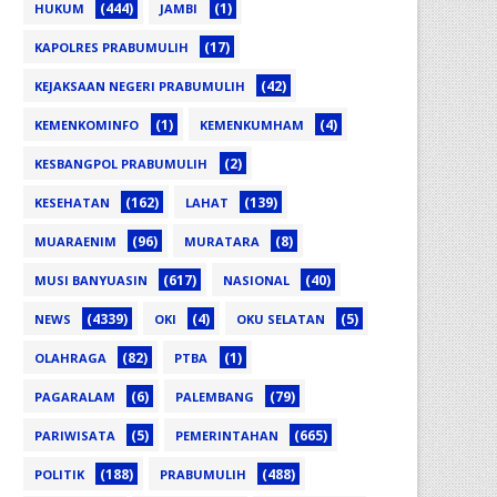
(444)
(1)
HUKUM
JAMBI
(17)
KAPOLRES PRABUMULIH
(42)
KEJAKSAAN NEGERI PRABUMULIH
(1)
(4)
KEMENKOMINFO
KEMENKUMHAM
(2)
KESBANGPOL PRABUMULIH
(162)
(139)
KESEHATAN
LAHAT
(96)
(8)
MUARAENIM
MURATARA
(617)
(40)
MUSI BANYUASIN
NASIONAL
(4339)
(4)
(5)
NEWS
OKI
OKU SELATAN
(82)
(1)
OLAHRAGA
PTBA
(6)
(79)
PAGARALAM
PALEMBANG
(5)
(665)
PARIWISATA
PEMERINTAHAN
(188)
(488)
POLITIK
PRABUMULIH