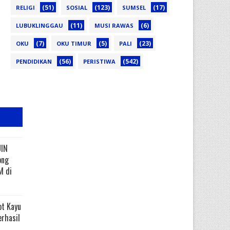
(51)
(123)
(17)
RELIGI
SOSIAL
SUMSEL
(11)
(6)
LUBUKLINGGAU
MUSI RAWAS
(7)
(5)
(23)
OKU
OKU TIMUR
PALI
(56)
(542)
PENDIDIKAN
PERISTIWA
UIN
ong
M di
ot Kayu
erhasil