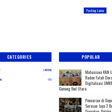
Posting Lama
CATEGORIES
POPULAR
S
(4339)
Mahasiswa KKN 
Raden Fatah Dor
(1)
ER
Digitalisasi UMK
Gunung Ibul Utara
Pencurian di Dep
Serasan Jaya 2 B
Diungkap, Pelaku