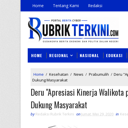
Home
Tentang Kami
Redaksi
HOME
REGIONAL
NASIONAL
EDUKASI
Home
/
Kesehatan
/
News
/
Prabumulih
/
Deru "A
Dukung Masyarakat
Deru "Apresiasi Kinerja Walikota
Dukung Masyarakat
by
Redaksi Rubrik Terkini
on
Jumat, Mei 29, 2020
in
Kes