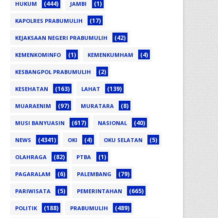
(444)
(1)
HUKUM
JAMBI
(17)
KAPOLRES PRABUMULIH
(42)
KEJAKSAAN NEGERI PRABUMULIH
(1)
(4)
KEMENKOMINFO
KEMENKUMHAM
(2)
KESBANGPOL PRABUMULIH
(163)
(139)
KESEHATAN
LAHAT
(97)
(8)
MUARAENIM
MURATARA
(617)
(40)
MUSI BANYUASIN
NASIONAL
(4341)
(4)
(5)
NEWS
OKI
OKU SELATAN
(82)
(1)
OLAHRAGA
PTBA
(6)
(79)
PAGARALAM
PALEMBANG
(5)
(665)
PARIWISATA
PEMERINTAHAN
(188)
(489)
POLITIK
PRABUMULIH