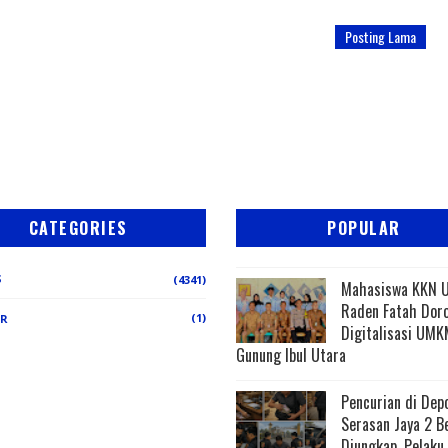
Posting Lama
CATEGORIES
POPULAR
S
(4341)
Mahasiswa KKN 
Raden Fatah Dor
(1)
ER
Digitalisasi UMK
Gunung Ibul Utara
Pencurian di Dep
Serasan Jaya 2 B
Diungkap, Pelaku