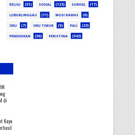
(51)
(123)
(17)
RELIGI
SOSIAL
SUMSEL
(11)
(6)
LUBUKLINGGAU
MUSI RAWAS
(7)
(5)
(23)
OKU
OKU TIMUR
PALI
(56)
(542)
PENDIDIKAN
PERISTIWA
UIN
ong
M di
ot Kayu
erhasil