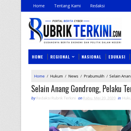
Home
Tentang Kami
Redaksi
HOME
REGIONAL
NASIONAL
EDUKASI
Home
/
Hukum
/
News
/
Prabumulih
/
Selain Anan
Selain Anang Gondrong, Pelaku Te
by
Redaksi Rubrik Terkini
on
Rabu, Mei 20, 2020
in
Huk