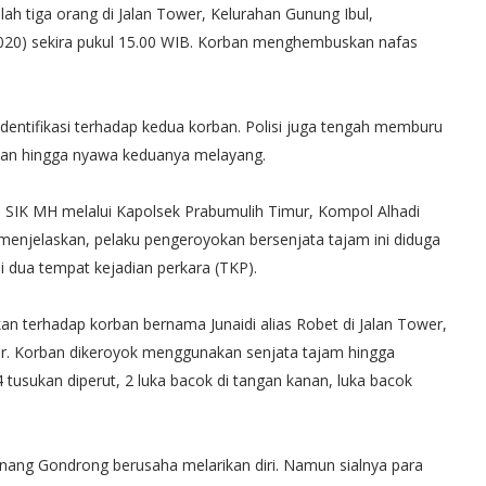
lah tiga orang di Jalan Tower, Kelurahan Gunung Ibul,
020) sekira pukul 15.00 WIB. Korban menghembuskan nafas
 identifikasi terhadap kedua korban. Polisi juga tengah memburu
ban hingga nyawa keduanya melayang.
SIK MH melalui Kapolsek Prabumulih Timur, Kompol Alhadi
menjelaskan, pelaku pengeroyokan bersenjata tajam ini diduga
di dua tempat kejadian perkara (TKP).
n terhadap korban bernama Junaidi alias Robet di Jalan Tower,
r. Korban dikeroyok menggunakan senjata tajam hingga
 tusukan diperut, 2 luka bacok di tangan kanan, luka bacok
Anang Gondrong berusaha melarikan diri. Namun sialnya para