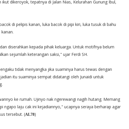
ikut dikeroyok, tepatnya di Jalan Nias, Kelurahan Gunung Ibul,
cok di pelipis kanan, luka bacok di pipi kiri, luka tusuk di bahu
n kanan.
n dan diserahkan kepada pihak keluarga. Untuk motifnya belum
an sejumlah keterangan saksi," ujar Ferdi SH.
g mengaku tidak menyangka jika suaminya harus tewas dengan
dian itu suaminya sempat didatangi oleh Junaidi untuk
g.
 kawannyo ke rumah. Ujinyo nak ngerewangi nagih hutang. Memang
pi ngapo laju cak ini kejadiannyo," ucapnya seraya berharap agar
s tersebut. (
)
AL78