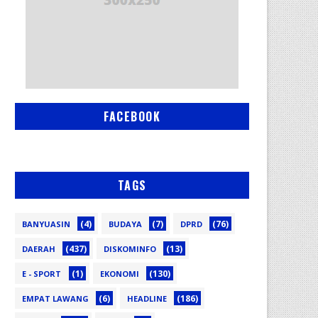
FACEBOOK
TAGS
(4)
(7)
(76)
BANYUASIN
BUDAYA
DPRD
(437)
(13)
DAERAH
DISKOMINFO
(1)
(130)
E - SPORT
EKONOMI
(6)
(186)
EMPAT LAWANG
HEADLINE