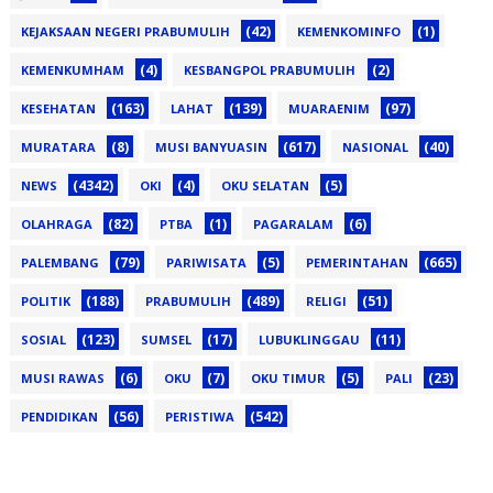
(42)
(1)
KEJAKSAAN NEGERI PRABUMULIH
KEMENKOMINFO
(4)
(2)
KEMENKUMHAM
KESBANGPOL PRABUMULIH
(163)
(139)
(97)
KESEHATAN
LAHAT
MUARAENIM
(8)
(617)
(40)
MURATARA
MUSI BANYUASIN
NASIONAL
(4342)
(4)
(5)
NEWS
OKI
OKU SELATAN
(82)
(1)
(6)
OLAHRAGA
PTBA
PAGARALAM
(79)
(5)
(665)
PALEMBANG
PARIWISATA
PEMERINTAHAN
(188)
(489)
(51)
POLITIK
PRABUMULIH
RELIGI
(123)
(17)
(11)
SOSIAL
SUMSEL
LUBUKLINGGAU
(6)
(7)
(5)
(23)
MUSI RAWAS
OKU
OKU TIMUR
PALI
(56)
(542)
PENDIDIKAN
PERISTIWA