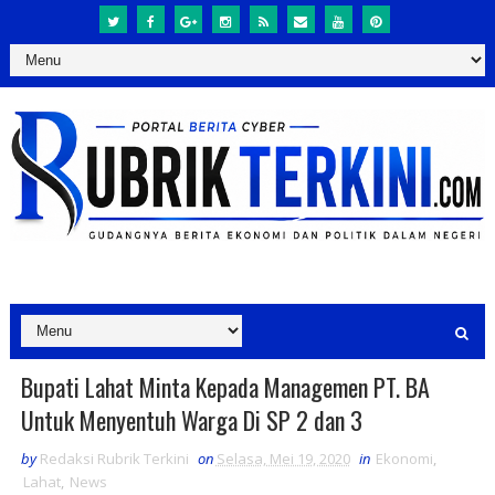
Bupati Lahat Minta Kepada Managemen PT. BA
Untuk Menyentuh Warga Di SP 2 dan 3
by
Redaksi Rubrik Terkini
on
Selasa, Mei 19, 2020
in
Ekonomi
,
Lahat
,
News