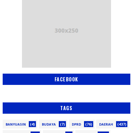
FACEBOOK
TAGS
(4)
(7)
(76)
(437)
BANYUASIN
BUDAYA
DPRD
DAERAH