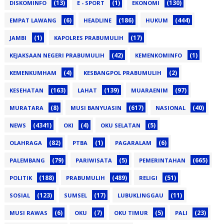
(13)
(1)
(130)
DISKOMINFO
E - SPORT
EKONOMI
(6)
(186)
(444)
EMPAT LAWANG
HEADLINE
HUKUM
(1)
(17)
JAMBI
KAPOLRES PRABUMULIH
(42)
(1)
KEJAKSAAN NEGERI PRABUMULIH
KEMENKOMINFO
(4)
(2)
KEMENKUMHAM
KESBANGPOL PRABUMULIH
(163)
(139)
(97)
KESEHATAN
LAHAT
MUARAENIM
(8)
(617)
(40)
MURATARA
MUSI BANYUASIN
NASIONAL
(4341)
(4)
(5)
NEWS
OKI
OKU SELATAN
(82)
(1)
(6)
OLAHRAGA
PTBA
PAGARALAM
(79)
(5)
(665)
PALEMBANG
PARIWISATA
PEMERINTAHAN
(188)
(489)
(51)
POLITIK
PRABUMULIH
RELIGI
(123)
(17)
(11)
SOSIAL
SUMSEL
LUBUKLINGGAU
(6)
(7)
(5)
(23)
MUSI RAWAS
OKU
OKU TIMUR
PALI