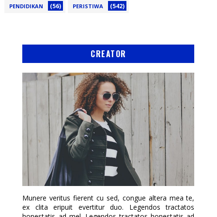
(56)
(542)
PENDIDIKAN
PERISTIWA
CREATOR
Munere veritus fierent cu sed, congue altera mea te,
ex clita eripuit evertitur duo. Legendos tractatos
honestatis ad mel. Legendos tractatos honestatis ad