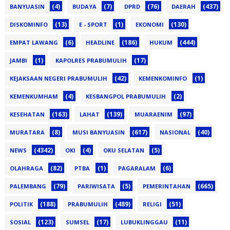
(4)
(7)
(76)
(437)
BANYUASIN
BUDAYA
DPRD
DAERAH
(13)
(1)
(130)
DISKOMINFO
E - SPORT
EKONOMI
(6)
(186)
(444)
EMPAT LAWANG
HEADLINE
HUKUM
(1)
(17)
JAMBI
KAPOLRES PRABUMULIH
(42)
(1)
KEJAKSAAN NEGERI PRABUMULIH
KEMENKOMINFO
(4)
(2)
KEMENKUMHAM
KESBANGPOL PRABUMULIH
(163)
(139)
(97)
KESEHATAN
LAHAT
MUARAENIM
(8)
(617)
(40)
MURATARA
MUSI BANYUASIN
NASIONAL
(4342)
(4)
(5)
NEWS
OKI
OKU SELATAN
(82)
(1)
(6)
OLAHRAGA
PTBA
PAGARALAM
(79)
(5)
(665)
PALEMBANG
PARIWISATA
PEMERINTAHAN
(188)
(489)
(51)
POLITIK
PRABUMULIH
RELIGI
(123)
(17)
(11)
SOSIAL
SUMSEL
LUBUKLINGGAU