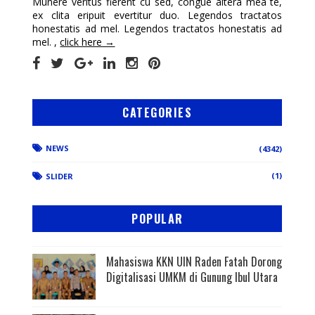
Munere veritus fierent cu sed, congue altera mea te,
ex clita eripuit evertitur duo. Legendos tractatos
honestatis ad mel. Legendos tractatos honestatis ad
mel. ,
click here →
CATEGORIES
NEWS
(4342)
(1)
SLIDER
POPULAR
Mahasiswa KKN UIN Raden Fatah Dorong
Digitalisasi UMKM di Gunung Ibul Utara