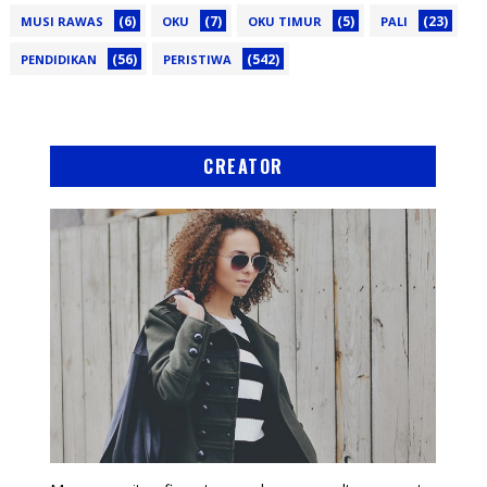
(6)
(7)
(5)
(23)
MUSI RAWAS
OKU
OKU TIMUR
PALI
(56)
(542)
PENDIDIKAN
PERISTIWA
CREATOR