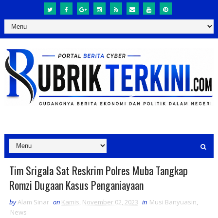
Tim Srigala Sat Reskrim Polres Muba Tangkap
Romzi Dugaan Kasus Penganiayaan
by
Alam Sinar
on
Kamis, November 02, 2023
in
Musi Banyuasin
,
News