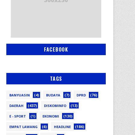
FACEBOOK
TAGS
(4)
(7)
(76)
BANYUASIN
BUDAYA
DPRD
(437)
(13)
DAERAH
DISKOMINFO
(1)
(130)
E - SPORT
EKONOMI
(6)
(186)
EMPAT LAWANG
HEADLINE