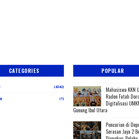
CATEGORIES
POPULAR
S
(4342)
Mahasiswa KKN 
Raden Fatah Dor
(1)
ER
Digitalisasi UMK
Gunung Ibul Utara
Pencurian di Dep
Serasan Jaya 2 B
Diungkap, Pelaku