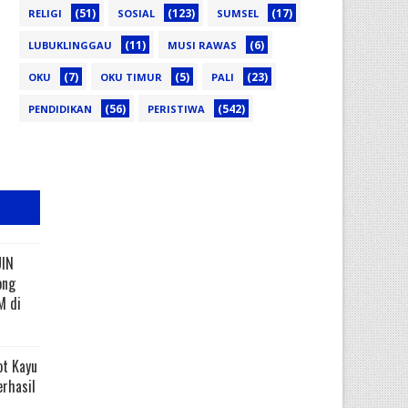
(51)
(123)
(17)
RELIGI
SOSIAL
SUMSEL
(11)
(6)
LUBUKLINGGAU
MUSI RAWAS
(7)
(5)
(23)
OKU
OKU TIMUR
PALI
(56)
(542)
PENDIDIKAN
PERISTIWA
UIN
ong
M di
ot Kayu
erhasil