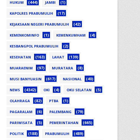
(444)
(1)
HUKUM
JAMBI
(17)
KAPOLRES PRABUMULIH
(42)
KEJAKSAAN NEGERI PRABUMULIH
(1)
(4)
KEMENKOMINFO
KEMENKUMHAM
(2)
KESBANGPOL PRABUMULIH
(163)
(139)
KESEHATAN
LAHAT
(97)
(8)
MUARAENIM
MURATARA
(617)
(40)
MUSI BANYUASIN
NASIONAL
(4342)
(4)
(5)
NEWS
OKI
OKU SELATAN
(82)
(1)
OLAHRAGA
PTBA
(6)
(79)
PAGARALAM
PALEMBANG
(5)
(665)
PARIWISATA
PEMERINTAHAN
(188)
(489)
POLITIK
PRABUMULIH