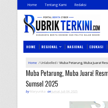
Home
Tentang Kami
Redaksi
HOME
REGIONAL
NASIONAL
EDUKASI
Home
/
Unlabelled
/
Muba Petarung, Muba Juara! Resm
Muba Petarung, Muba Juara! Resm
Sumsel 2025
by
Maryunika
on
Jumat, Juli 04, 2025