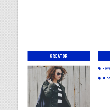
CREATOR
NEW
SLID