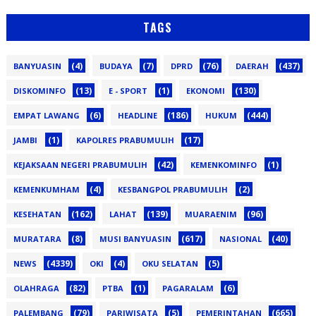
TAGS
(4)
(7)
(76)
(437)
BANYUASIN
BUDAYA
DPRD
DAERAH
(13)
(1)
(130)
DISKOMINFO
E - SPORT
EKONOMI
(6)
(186)
(444)
EMPAT LAWANG
HEADLINE
HUKUM
(1)
(17)
JAMBI
KAPOLRES PRABUMULIH
(42)
(1)
KEJAKSAAN NEGERI PRABUMULIH
KEMENKOMINFO
(4)
(2)
KEMENKUMHAM
KESBANGPOL PRABUMULIH
(162)
(139)
(96)
KESEHATAN
LAHAT
MUARAENIM
(8)
(617)
(40)
MURATARA
MUSI BANYUASIN
NASIONAL
(4339)
(4)
(5)
NEWS
OKI
OKU SELATAN
(82)
(1)
(6)
OLAHRAGA
PTBA
PAGARALAM
(79)
(5)
(665)
PALEMBANG
PARIWISATA
PEMERINTAHAN