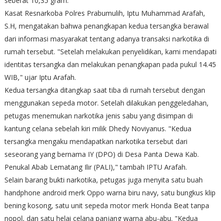
seberat 10,35 gram.
Kasat Resnarkoba Polres Prabumulih, Iptu Muhammad Arafah,
S.H, mengatakan bahwa penangkapan kedua tersangka berawal
dari informasi masyarakat tentang adanya transaksi narkotika di
rumah tersebut. "Setelah melakukan penyelidikan, kami mendapati
identitas tersangka dan melakukan penangkapan pada pukul 14.45
WIB," ujar Iptu Arafah.
Kedua tersangka ditangkap saat tiba di rumah tersebut dengan
menggunakan sepeda motor. Setelah dilakukan penggeledahan,
petugas menemukan narkotika jenis sabu yang disimpan di
kantung celana sebelah kiri milik Dhedy Noviyanus. "Kedua
tersangka mengaku mendapatkan narkotika tersebut dari
seseorang yang bernama IY (DPO) di Desa Panta Dewa Kab.
Penukal Abab Lematang Ilir (PALI)," tambah IPTU Arafah.
Selain barang bukti narkotika, petugas juga menyita satu buah
handphone android merk Oppo warna biru navy, satu bungkus klip
bening kosong, satu unit sepeda motor merk Honda Beat tanpa
nopol, dan satu helai celana panjang warna abu-abu. "Kedua