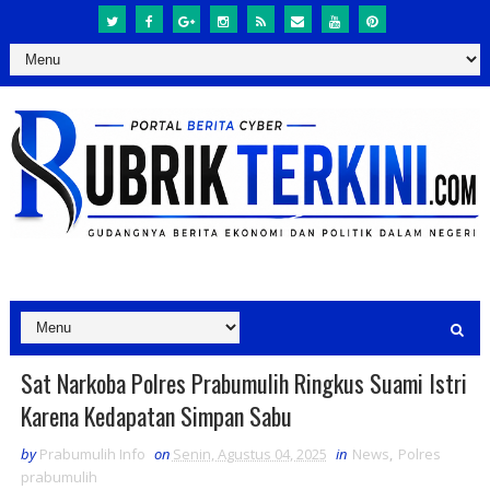
Sat Narkoba Polres Prabumulih Ringkus Suami Istri
Karena Kedapatan Simpan Sabu
by
Prabumulih Info
on
Senin, Agustus 04, 2025
in
News
,
Polres
prabumulih