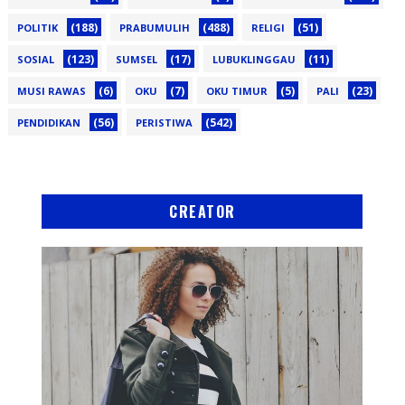
(188)
(488)
(51)
POLITIK
PRABUMULIH
RELIGI
(123)
(17)
(11)
SOSIAL
SUMSEL
LUBUKLINGGAU
(6)
(7)
(5)
(23)
MUSI RAWAS
OKU
OKU TIMUR
PALI
(56)
(542)
PENDIDIKAN
PERISTIWA
CREATOR