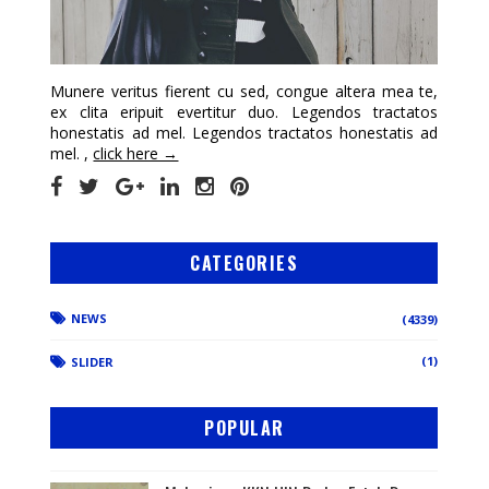
Munere veritus fierent cu sed, congue altera mea te,
ex clita eripuit evertitur duo. Legendos tractatos
honestatis ad mel. Legendos tractatos honestatis ad
mel. ,
click here →
CATEGORIES
NEWS
(4339)
(1)
SLIDER
POPULAR