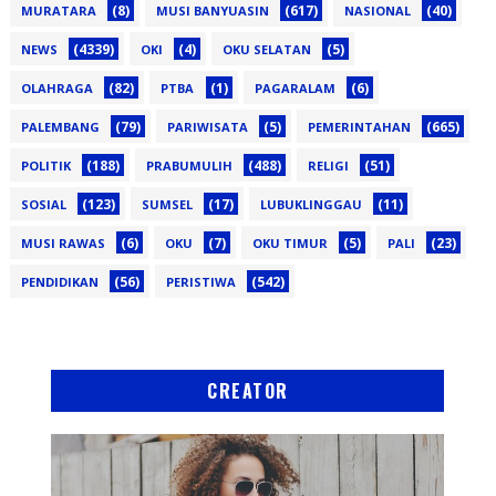
(8)
(617)
(40)
MURATARA
MUSI BANYUASIN
NASIONAL
(4339)
(4)
(5)
NEWS
OKI
OKU SELATAN
(82)
(1)
(6)
OLAHRAGA
PTBA
PAGARALAM
(79)
(5)
(665)
PALEMBANG
PARIWISATA
PEMERINTAHAN
(188)
(488)
(51)
POLITIK
PRABUMULIH
RELIGI
(123)
(17)
(11)
SOSIAL
SUMSEL
LUBUKLINGGAU
(6)
(7)
(5)
(23)
MUSI RAWAS
OKU
OKU TIMUR
PALI
(56)
(542)
PENDIDIKAN
PERISTIWA
CREATOR