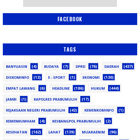
FACEBOOK
TAGS
(4)
(7)
(76)
(437)
BANYUASIN
BUDAYA
DPRD
DAERAH
(13)
(1)
(130)
DISKOMINFO
E - SPORT
EKONOMI
(6)
(186)
(444)
EMPAT LAWANG
HEADLINE
HUKUM
(1)
(17)
JAMBI
KAPOLRES PRABUMULIH
(42)
(1)
KEJAKSAAN NEGERI PRABUMULIH
KEMENKOMINFO
(4)
(2)
KEMENKUMHAM
KESBANGPOL PRABUMULIH
(162)
(139)
(96)
KESEHATAN
LAHAT
MUARAENIM