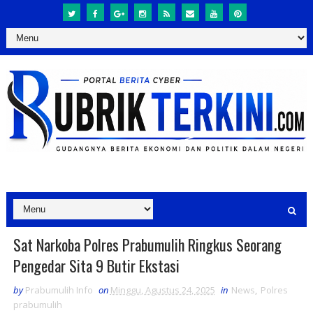
Sat Narkoba Polres Prabumulih Ringkus Seorang
Pengedar Sita 9 Butir Ekstasi
by
Prabumulih Info
on
Minggu, Agustus 24, 2025
in
News
,
Polres
prabumulih