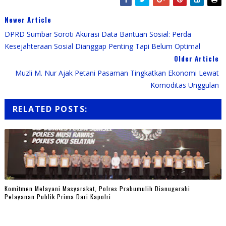
Newer Article
DPRD Sumbar Soroti Akurasi Data Bantuan Sosial: Perda
Kesejahteraan Sosial Dianggap Penting Tapi Belum Optimal
Older Article
Muzli M. Nur Ajak Petani Pasaman Tingkatkan Ekonomi Lewat
Komoditas Unggulan
RELATED POSTS:
Komitmen Melayani Masyarakat, Polres Prabumulih Dianugerahi
Pelayanan Publik Prima Dari Kapolri