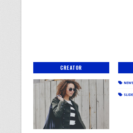
CREATOR
NEW
SLID