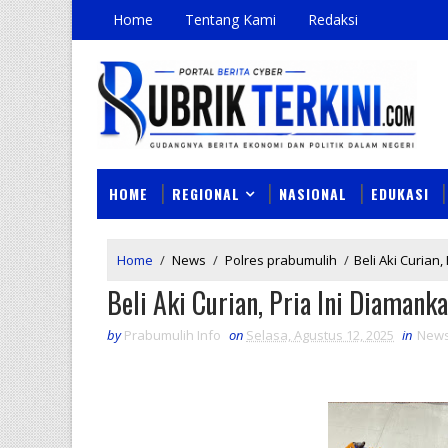
Home
Tentang Kami
Redaksi
HOME
REGIONAL
NASIONAL
EDUKASI
Home
/
News
/
Polres prabumulih
/
Beli Aki Curian
Beli Aki Curian, Pria Ini Diaman
by
Prabumulih Info
on
Selasa, Agustus 12, 2025
in
New