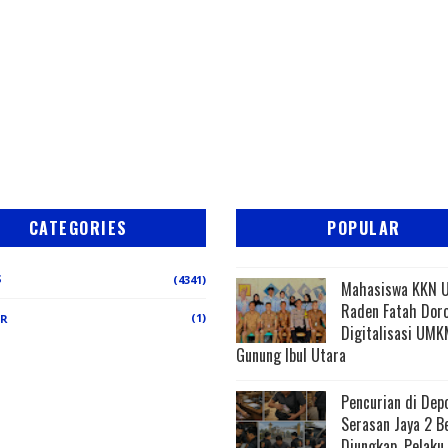
CATEGORIES
POPULAR
S
(4341)
Mahasiswa KKN 
Raden Fatah Dor
(1)
ER
Digitalisasi UMK
Gunung Ibul Utara
Pencurian di Dep
Serasan Jaya 2 B
Diungkap, Pelaku