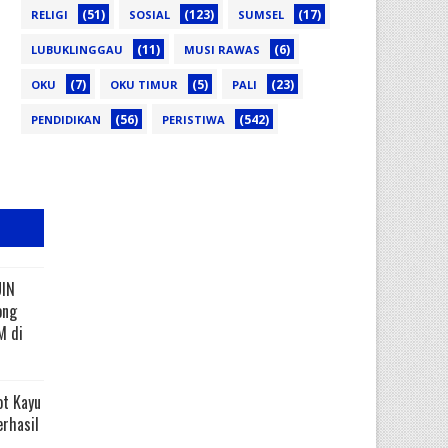
(51)
(123)
(17)
RELIGI
SOSIAL
SUMSEL
(11)
(6)
LUBUKLINGGAU
MUSI RAWAS
(7)
(5)
(23)
OKU
OKU TIMUR
PALI
(56)
(542)
PENDIDIKAN
PERISTIWA
UIN
ong
M di
ot Kayu
erhasil