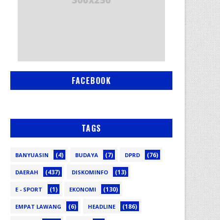
FACEBOOK
TAGS
(4)
(7)
(76)
BANYUASIN
BUDAYA
DPRD
(437)
(13)
DAERAH
DISKOMINFO
(1)
(130)
E - SPORT
EKONOMI
(6)
(186)
EMPAT LAWANG
HEADLINE