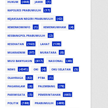
(444)
(1)
HUKUM
JAMBI
(17)
KAPOLRES PRABUMULIH
(42)
KEJAKSAAN NEGERI PRABUMULIH
(1)
(4)
KEMENKOMINFO
KEMENKUMHAM
(2)
KESBANGPOL PRABUMULIH
(163)
(139)
KESEHATAN
LAHAT
(97)
(8)
MUARAENIM
MURATARA
(617)
(40)
MUSI BANYUASIN
NASIONAL
(4341)
(4)
(5)
NEWS
OKI
OKU SELATAN
(82)
(1)
OLAHRAGA
PTBA
(6)
(79)
PAGARALAM
PALEMBANG
(5)
(665)
PARIWISATA
PEMERINTAHAN
(188)
(489)
POLITIK
PRABUMULIH