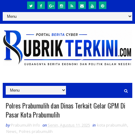
Polres Prabumulih dan Dinas Terkait Gelar GPM Di
Pasar Kota Prabumulih
by
Prabumulih Info
on
Senin, Agustus 11, 2025
in
kota prabumulih
,
News
,
Polres prabumulih