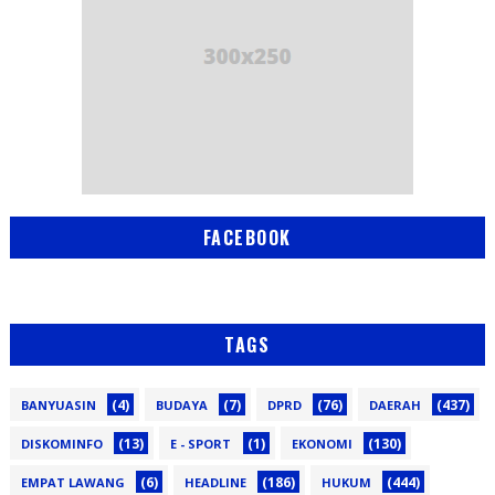
FACEBOOK
TAGS
(4)
(7)
(76)
(437)
BANYUASIN
BUDAYA
DPRD
DAERAH
(13)
(1)
(130)
DISKOMINFO
E - SPORT
EKONOMI
(6)
(186)
(444)
EMPAT LAWANG
HEADLINE
HUKUM