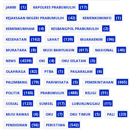
(1)
(17)
JAMBI
KAPOLRES PRABUMULIH
(42)
(1)
KEJAKSAAN NEGERI PRABUMULIH
KEMENKOMINFO
(4)
(2)
KEMENKUMHAM
KESBANGPOL PRABUMULIH
(162)
(139)
(96)
KESEHATAN
LAHAT
MUARAENIM
(8)
(617)
(40)
MURATARA
MUSI BANYUASIN
NASIONAL
(4339)
(4)
(5)
NEWS
OKI
OKU SELATAN
(82)
(1)
(6)
OLAHRAGA
PTBA
PAGARALAM
(79)
(5)
(665)
PALEMBANG
PARIWISATA
PEMERINTAHAN
(188)
(488)
(51)
POLITIK
PRABUMULIH
RELIGI
(123)
(17)
(11)
SOSIAL
SUMSEL
LUBUKLINGGAU
(6)
(7)
(5)
(23)
MUSI RAWAS
OKU
OKU TIMUR
PALI
(56)
(542)
PENDIDIKAN
PERISTIWA