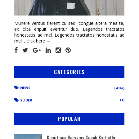
Munere veritus fierent cu sed, congue altera mea te,
ex clita eripuit evertitur duo. Legendos tractatos
honestatis ad mel. Legendos tractatos honestatis ad
mel. ,
click here →
CATEGORIES
NEWS
(4342)
(1)
SLIDER
POPULAR
Komitmen Bersama Cegah Karhutla,