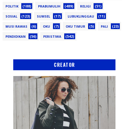
(188)
(489)
(51)
POLITIK
PRABUMULIH
RELIGI
(123)
(17)
(11)
SOSIAL
SUMSEL
LUBUKLINGGAU
(6)
(7)
(5)
(23)
MUSI RAWAS
OKU
OKU TIMUR
PALI
(56)
(542)
PENDIDIKAN
PERISTIWA
CREATOR