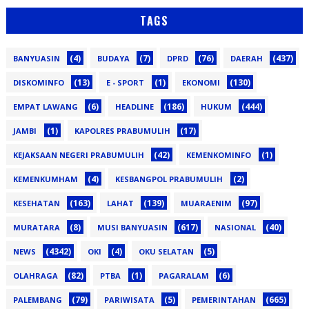
TAGS
(4)
(7)
(76)
(437)
BANYUASIN
BUDAYA
DPRD
DAERAH
(13)
(1)
(130)
DISKOMINFO
E - SPORT
EKONOMI
(6)
(186)
(444)
EMPAT LAWANG
HEADLINE
HUKUM
(1)
(17)
JAMBI
KAPOLRES PRABUMULIH
(42)
(1)
KEJAKSAAN NEGERI PRABUMULIH
KEMENKOMINFO
(4)
(2)
KEMENKUMHAM
KESBANGPOL PRABUMULIH
(163)
(139)
(97)
KESEHATAN
LAHAT
MUARAENIM
(8)
(617)
(40)
MURATARA
MUSI BANYUASIN
NASIONAL
(4342)
(4)
(5)
NEWS
OKI
OKU SELATAN
(82)
(1)
(6)
OLAHRAGA
PTBA
PAGARALAM
(79)
(5)
(665)
PALEMBANG
PARIWISATA
PEMERINTAHAN