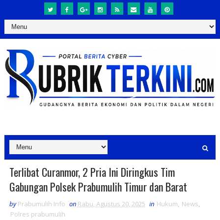
Terlibat Curanmor, 2 Pria Ini Diringkus Tim
Gabungan Polsek Prabumulih Timur dan Barat
by
Prabumulih Info
on
Rabu, Agustus 20, 2025
in
Hukum
,
News
,
Polres prabumulih