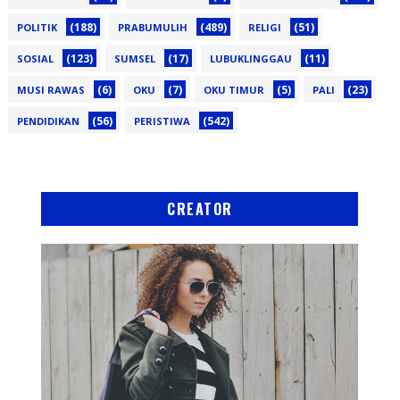
(188)
(489)
(51)
POLITIK
PRABUMULIH
RELIGI
(123)
(17)
(11)
SOSIAL
SUMSEL
LUBUKLINGGAU
(6)
(7)
(5)
(23)
MUSI RAWAS
OKU
OKU TIMUR
PALI
(56)
(542)
PENDIDIKAN
PERISTIWA
CREATOR