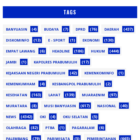
TAGS
(4)
(7)
(76)
(437)
BANYUASIN
BUDAYA
DPRD
DAERAH
(13)
(1)
(130)
DISKOMINFO
E - SPORT
EKONOMI
(6)
(186)
(444)
EMPAT LAWANG
HEADLINE
HUKUM
(1)
(17)
JAMBI
KAPOLRES PRABUMULIH
(42)
(1)
KEJAKSAAN NEGERI PRABUMULIH
KEMENKOMINFO
(4)
(2)
KEMENKUMHAM
KESBANGPOL PRABUMULIH
(163)
(139)
(97)
KESEHATAN
LAHAT
MUARAENIM
(8)
(617)
(40)
MURATARA
MUSI BANYUASIN
NASIONAL
(4342)
(4)
(5)
NEWS
OKI
OKU SELATAN
(82)
(1)
(6)
OLAHRAGA
PTBA
PAGARALAM
(79)
(5)
(665)
PALEMBANG
PARIWISATA
PEMERINTAHAN