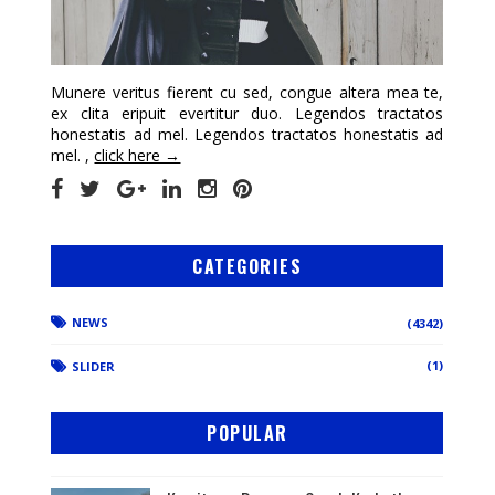
Munere veritus fierent cu sed, congue altera mea te,
ex clita eripuit evertitur duo. Legendos tractatos
honestatis ad mel. Legendos tractatos honestatis ad
mel. ,
click here →
CATEGORIES
NEWS
(4342)
(1)
SLIDER
POPULAR