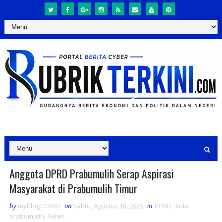
​Anggota DPRD Prabumulih Serap Aspirasi
Masyarakat di Prabumulih Timur
by
myblog123597
on
Sabtu, Agustus 16, 2025
in
DPRD
,
kota
prabumulih
,
News