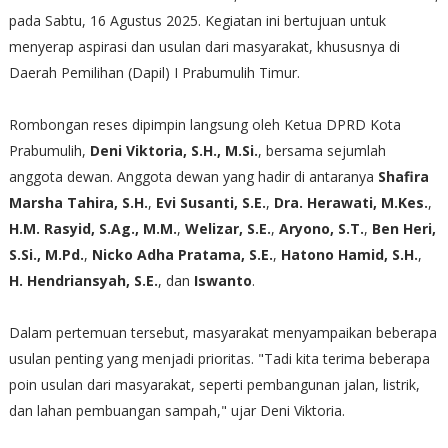
pada Sabtu, 16 Agustus 2025. Kegiatan ini bertujuan untuk
menyerap aspirasi dan usulan dari masyarakat, khususnya di
Daerah Pemilihan (Dapil) I Prabumulih Timur.
​Rombongan reses dipimpin langsung oleh Ketua DPRD Kota
Prabumulih,
Deni Viktoria, S.H., M.Si.
, bersama sejumlah
anggota dewan. Anggota dewan yang hadir di antaranya
Shafira
Marsha Tahira, S.H.
,
Evi Susanti, S.E.
,
Dra. Herawati, M.Kes.
,
H.M. Rasyid, S.Ag., M.M.
,
Welizar, S.E.
,
Aryono, S.T.
,
Ben Heri,
S.Si., M.Pd.
,
Nicko Adha Pratama, S.E.
,
Hatono Hamid, S.H.
,
H. Hendriansyah, S.E.
, dan
Iswanto
.
​Dalam pertemuan tersebut, masyarakat menyampaikan beberapa
usulan penting yang menjadi prioritas. "Tadi kita terima beberapa
poin usulan dari masyarakat, seperti pembangunan jalan, listrik,
dan lahan pembuangan sampah," ujar Deni Viktoria.