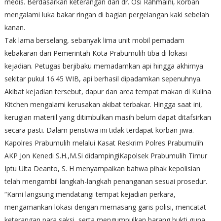
medis. Berdasarkan keterangan dari dr. Osi Rahmaini, korban
mengalami luka bakar ringan di bagian pergelangan kaki sebelah
kanan.
Tak lama berselang, sebanyak lima unit mobil pemadam
kebakaran dari Pemerintah Kota Prabumulih tiba di lokasi
kejadian. Petugas berjibaku memadamkan api hingga akhirnya
sekitar pukul 16.45 WIB, api berhasil dipadamkan sepenuhnya.
Akibat kejadian tersebut, dapur dan area tempat makan di Kulina
Kitchen mengalami kerusakan akibat terbakar. Hingga saat ini,
kerugian materiil yang ditimbulkan masih belum dapat ditafsirkan
secara pasti. Dalam peristiwa ini tidak terdapat korban jiwa.
Kapolres Prabumulih melalui Kasat Reskrim Polres Prabumulih
AKP Jon Kenedi S.H.,M.Si didampingiKapolsek Prabumulih Timur
Iptu Ulta Deanto, S. H menyampaikan bahwa pihak kepolisian
telah mengambil langkah-langkah penanganan sesuai prosedur.
“Kami langsung mendatangi tempat kejadian perkara,
mengamankan lokasi dengan memasang garis polisi, mencatat
keterangan para saksi, serta mengumpulkan barang bukti guna