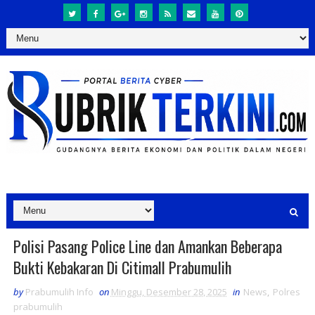
Polisi Pasang Police Line dan Amankan Beberapa
Bukti Kebakaran Di Citimall Prabumulih
by
Prabumulih Info
on
Minggu, Desember 28, 2025
in
News
,
Polres
prabumulih