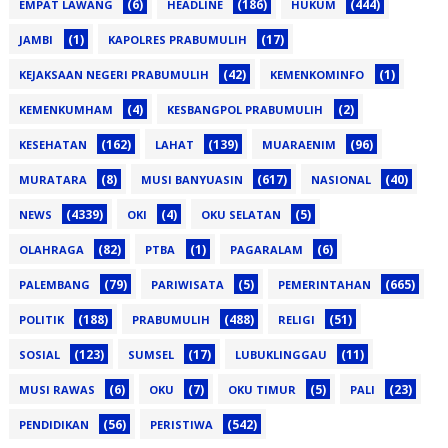
(6)
(186)
(444)
EMPAT LAWANG
HEADLINE
HUKUM
(1)
(17)
JAMBI
KAPOLRES PRABUMULIH
(42)
(1)
KEJAKSAAN NEGERI PRABUMULIH
KEMENKOMINFO
(4)
(2)
KEMENKUMHAM
KESBANGPOL PRABUMULIH
(162)
(139)
(96)
KESEHATAN
LAHAT
MUARAENIM
(8)
(617)
(40)
MURATARA
MUSI BANYUASIN
NASIONAL
(4339)
(4)
(5)
NEWS
OKI
OKU SELATAN
(82)
(1)
(6)
OLAHRAGA
PTBA
PAGARALAM
(79)
(5)
(665)
PALEMBANG
PARIWISATA
PEMERINTAHAN
(188)
(488)
(51)
POLITIK
PRABUMULIH
RELIGI
(123)
(17)
(11)
SOSIAL
SUMSEL
LUBUKLINGGAU
(6)
(7)
(5)
(23)
MUSI RAWAS
OKU
OKU TIMUR
PALI
(56)
(542)
PENDIDIKAN
PERISTIWA