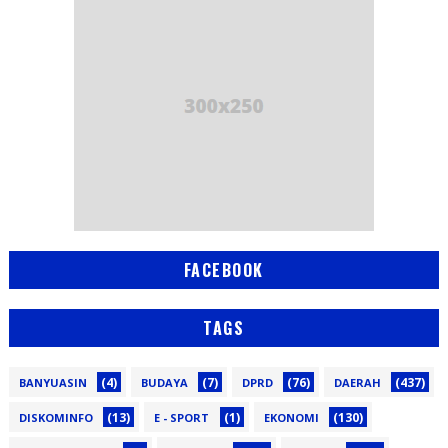
FACEBOOK
TAGS
(4)
(7)
(76)
(437)
BANYUASIN
BUDAYA
DPRD
DAERAH
(13)
(1)
(130)
DISKOMINFO
E - SPORT
EKONOMI