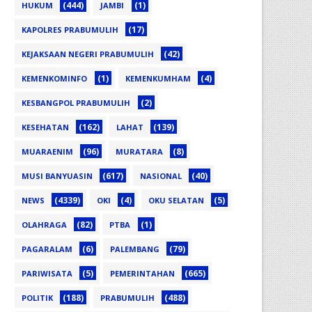
(444)
(1)
HUKUM
JAMBI
(17)
KAPOLRES PRABUMULIH
(42)
KEJAKSAAN NEGERI PRABUMULIH
(1)
(4)
KEMENKOMINFO
KEMENKUMHAM
(2)
KESBANGPOL PRABUMULIH
(162)
(139)
KESEHATAN
LAHAT
(96)
(8)
MUARAENIM
MURATARA
(617)
(40)
MUSI BANYUASIN
NASIONAL
(4339)
(4)
(5)
NEWS
OKI
OKU SELATAN
(82)
(1)
OLAHRAGA
PTBA
(6)
(79)
PAGARALAM
PALEMBANG
(5)
(665)
PARIWISATA
PEMERINTAHAN
(188)
(488)
POLITIK
PRABUMULIH