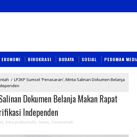
EKONOMI
BIROKRASI
BUDAYA
SOSIAL
PEDOMAN MEDI
intah
/
LP2KP Sumsel 'Penasaran', Minta Salinan Dokumen Belanja
Independen
 Salinan Dokumen Belanja Makan Rapat
ifikasi Independen
um
,
kota prabumulih
,
News
,
Pemerintah