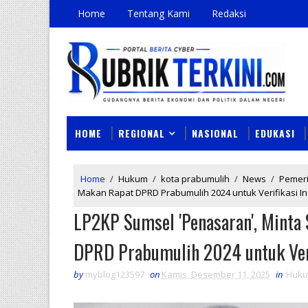
Home
Tentang Kami
Redaksi
HOME
REGIONAL
NASIONAL
EDUKASI
Home
/
Hukum
/
kota prabumulih
/
News
/
Pemer
Makan Rapat DPRD Prabumulih 2024 untuk Verifikasi 
LP2KP Sumsel 'Penasaran', Minta
DPRD Prabumulih 2024 untuk Ver
by
myblog123597
on
Kamis, Desember 11, 2025
in
Huk