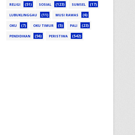
(51)
(123)
(17)
RELIGI
SOSIAL
SUMSEL
(11)
(6)
LUBUKLINGGAU
MUSI RAWAS
(7)
(5)
(23)
OKU
OKU TIMUR
PALI
(56)
(542)
PENDIDIKAN
PERISTIWA