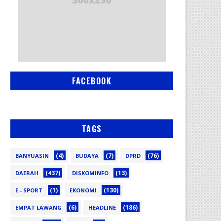
FACEBOOK
TAGS
(4)
(7)
(76)
BANYUASIN
BUDAYA
DPRD
(437)
(13)
DAERAH
DISKOMINFO
(1)
(130)
E - SPORT
EKONOMI
(6)
(186)
EMPAT LAWANG
HEADLINE