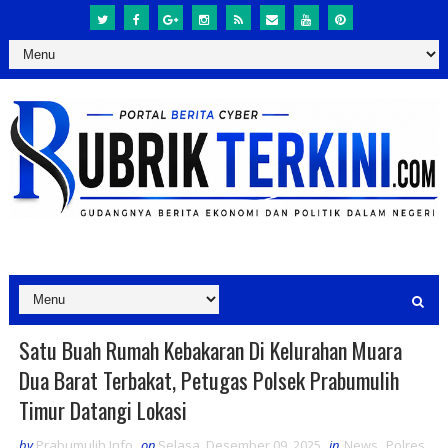
Satu Buah Rumah Kebakaran Di Kelurahan Muara
Dua Barat Terbakat, Petugas Polsek Prabumulih
Timur Datangi Lokasi
by
Prabumulih Info
on
Selasa, Desember 09, 2025
in
News
,
Polres