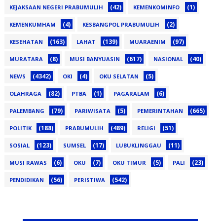
(42)
(1)
KEJAKSAAN NEGERI PRABUMULIH
KEMENKOMINFO
(4)
(2)
KEMENKUMHAM
KESBANGPOL PRABUMULIH
(163)
(139)
(97)
KESEHATAN
LAHAT
MUARAENIM
(8)
(617)
(40)
MURATARA
MUSI BANYUASIN
NASIONAL
(4342)
(4)
(5)
NEWS
OKI
OKU SELATAN
(82)
(1)
(6)
OLAHRAGA
PTBA
PAGARALAM
(79)
(5)
(665)
PALEMBANG
PARIWISATA
PEMERINTAHAN
(188)
(489)
(51)
POLITIK
PRABUMULIH
RELIGI
(123)
(17)
(11)
SOSIAL
SUMSEL
LUBUKLINGGAU
(6)
(7)
(5)
(23)
MUSI RAWAS
OKU
OKU TIMUR
PALI
(56)
(542)
PENDIDIKAN
PERISTIWA