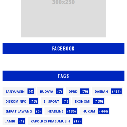
FACEBOOK
TAGS
(4)
(7)
(76)
(437)
BANYUASIN
BUDAYA
DPRD
DAERAH
(13)
(1)
(130)
DISKOMINFO
E - SPORT
EKONOMI
(6)
(186)
(444)
EMPAT LAWANG
HEADLINE
HUKUM
(1)
(17)
JAMBI
KAPOLRES PRABUMULIH