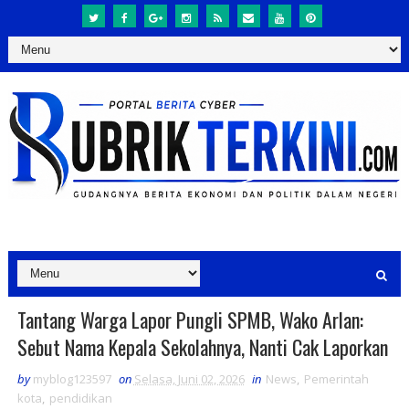
Tantang Warga Lapor Pungli SPMB, Wako Arlan:
Sebut Nama Kepala Sekolahnya, Nanti Cak Laporkan
by
myblog123597
on
Selasa, Juni 02, 2026
in
News
,
Pemerintah
kota
,
pendidikan