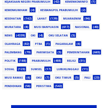
(42)
(1)
KEJAKSAAN NEGERI PRABUMULIH
KEMENKOMINFO
(4)
(2)
KEMENKUMHAM
KESBANGPOL PRABUMULIH
(162)
(139)
(96)
KESEHATAN
LAHAT
MUARAENIM
(8)
(617)
(40)
MURATARA
MUSI BANYUASIN
NASIONAL
(4339)
(4)
(5)
NEWS
OKI
OKU SELATAN
(82)
(1)
(6)
OLAHRAGA
PTBA
PAGARALAM
(79)
(5)
(665)
PALEMBANG
PARIWISATA
PEMERINTAHAN
(188)
(488)
(51)
POLITIK
PRABUMULIH
RELIGI
(123)
(17)
(11)
SOSIAL
SUMSEL
LUBUKLINGGAU
(6)
(7)
(5)
(23)
MUSI RAWAS
OKU
OKU TIMUR
PALI
(56)
(542)
PENDIDIKAN
PERISTIWA