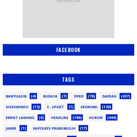
FACEBOOK
TAGS
(4)
(7)
(76)
(437)
BANYUASIN
BUDAYA
DPRD
DAERAH
(13)
(1)
(130)
DISKOMINFO
E - SPORT
EKONOMI
(6)
(186)
(444)
EMPAT LAWANG
HEADLINE
HUKUM
(1)
(17)
JAMBI
KAPOLRES PRABUMULIH