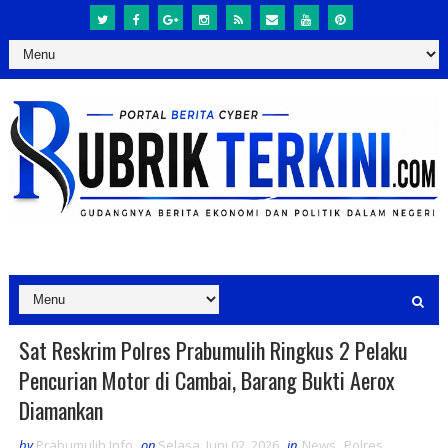
Sat Reskrim Polres Prabumulih Ringkus 2 Pelaku
Pencurian Motor di Cambai, Barang Bukti Aerox
Diamankan
by
Prabumulih Info
on
Selasa, Juni 02, 2026
in
News
,
Polres