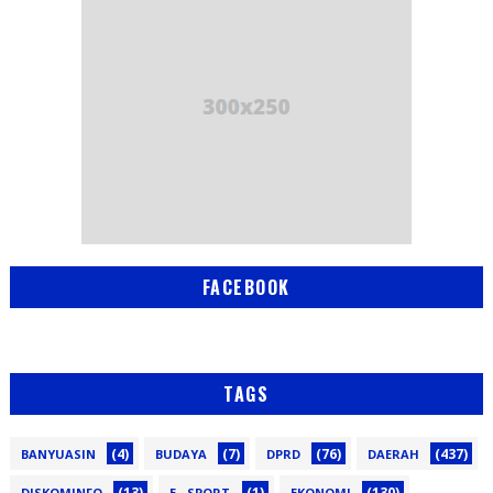
FACEBOOK
TAGS
(4)
(7)
(76)
(437)
BANYUASIN
BUDAYA
DPRD
DAERAH
(13)
(1)
(130)
DISKOMINFO
E - SPORT
EKONOMI