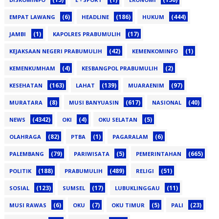
(6)
(186)
(444)
EMPAT LAWANG
HEADLINE
HUKUM
(1)
(17)
JAMBI
KAPOLRES PRABUMULIH
(42)
(1)
KEJAKSAAN NEGERI PRABUMULIH
KEMENKOMINFO
(4)
(2)
KEMENKUMHAM
KESBANGPOL PRABUMULIH
(163)
(139)
(97)
KESEHATAN
LAHAT
MUARAENIM
(8)
(617)
(40)
MURATARA
MUSI BANYUASIN
NASIONAL
(4342)
(4)
(5)
NEWS
OKI
OKU SELATAN
(82)
(1)
(6)
OLAHRAGA
PTBA
PAGARALAM
(79)
(5)
(665)
PALEMBANG
PARIWISATA
PEMERINTAHAN
(188)
(489)
(51)
POLITIK
PRABUMULIH
RELIGI
(123)
(17)
(11)
SOSIAL
SUMSEL
LUBUKLINGGAU
(6)
(7)
(5)
(23)
MUSI RAWAS
OKU
OKU TIMUR
PALI